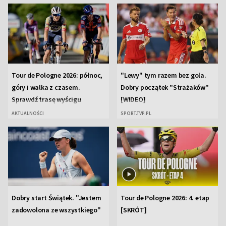
Akac
01:30
Morderstwa na Cote Bleue
00:15
seria
film kryminalny
Rodz
02:15
Wykrywacz kłamstw
dob
01:55
Tour de Pologne 2026: północ,
"Lewy" tym razem bez gola.
magazyn
seri
góry i walka z czasem.
Dobry początek "Strażaków"
Sprawdź trasę wyścigu
[WIDEO]
AKTUALNOŚCI
SPORT.TVP.PL
Pytanie dnia
Zak
02:10
02:40
Prz
02:41
Reporterzy
02:35
magazyn
Dla
02:50
szcz
Dobry start Świątek. "Jestem
Tour de Pologne 2026: 4. etap
seri
Oko na Świat
02:45
zadowolona ze wszystkiego"
[SKRÓT]
magazyn