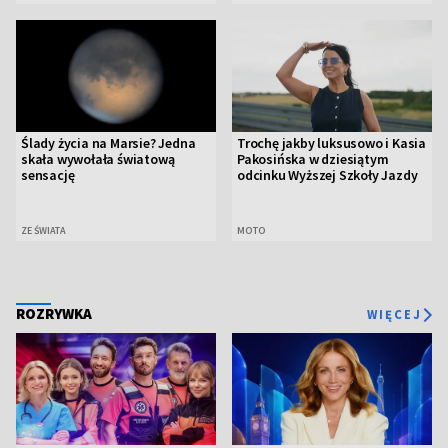
Ślady życia na Marsie? Jedna
Trochę jakby luksusowo i Kasia
skała wywołała światową
Pakosińska w dziesiątym
sensację
odcinku Wyższej Szkoły Jazdy
ZE ŚWIATA
MOTO
ROZRYWKA
WIĘCEJ