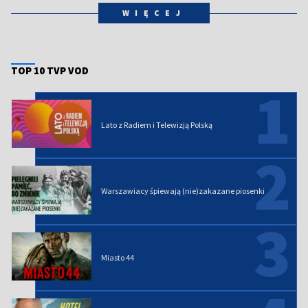
WIĘCEJ
TOP 10 TVP VOD
1
Lato z Radiem i Telewizją Polską
2
Warszawiacy śpiewają (nie)zakazane piosenki
3
Miasto 44