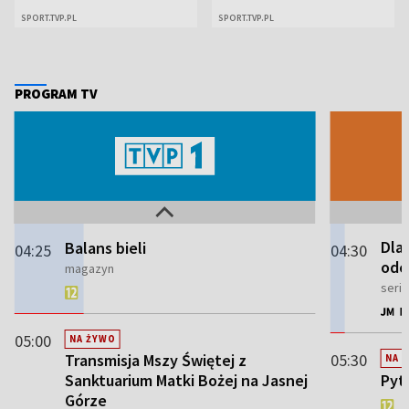
SPORT.TVP.PL
SPORT.TVP.PL
Dla
03:20
Zakończenie dnia
03:05
szcz
seri
PROGRAM TV
Przerwa programowa
03:06
Dla
03:50
Zwycięstwo za wszelką cenę
szcz
03:25
film dokumentalny
seri
Dla 
Balans bieli
04:25
04:30
odc
magazyn
seria
05:00
NA ŻYWO
Transmisja Mszy Świętej z
05:30
NA 
Sanktuarium Matki Bożej na Jasnej
Pyt
Górze