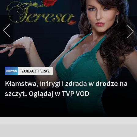
ZOBACZ TERAZ
Kłamstwa, intrygi i zdrada w drodze na
szczyt. Oglądaj w TVP VOD
Item 4 of 4