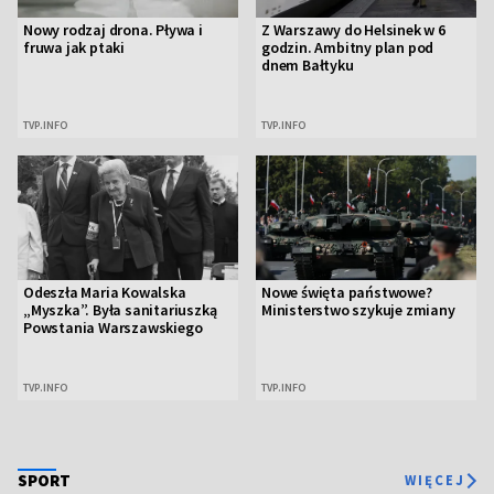
Nowy rodzaj drona. Pływa i
Z Warszawy do Helsinek w 6
fruwa jak ptaki
godzin. Ambitny plan pod
dnem Bałtyku
TVP.INFO
TVP.INFO
Kab
21:30
Lidz
wido
Kab
22:30
Lidz
Odeszła Maria Kowalska
Nowe święta państwowe?
„Myszka”. Była sanitariuszką
Ministerstwo szykuje zmiany
wido
Powstania Warszawskiego
TVP.INFO
TVP.INFO
9. ż
23:35
Operacja Mincemeat
22:00
film 
dramat
SPORT
WIĘCEJ