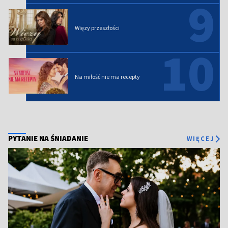
9
Więzy przeszłości
10
Na miłość nie ma recepty
PYTANIE NA ŚNIADANIE
WIĘCEJ