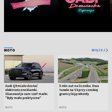
MOTO
WIĘCEJ
Audi Q9 miało dostać
5 mln aut na liczniku. Dwa
elektroniczne klamki.
tunele na S3 przy czeskiej
Skasował je sam szef marki.
granicy biją rekordy
"Były mało praktyczne"
MOTO
MOTO