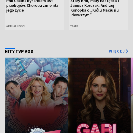
Phil Collins był królem list
Stary Król, mały następca i
przebojów. Choroba zmieniła
Janusz Korczak. Andrzej
jego życie
Konopka o „Królu Maciusiu
Pierwszym”
AKTUALNOŚCI
TEATR
HITY TVP VOD
WIĘCEJ