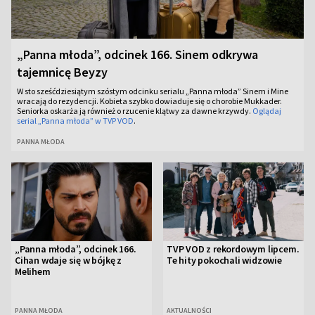
„Panna młoda”, odcinek 166. Sinem odkrywa
tajemnicę Beyzy
W sto sześćdziesiątym szóstym odcinku serialu „Panna młoda” Sinem i Mine
wracają do rezydencji. Kobieta szybko dowiaduje się o chorobie Mukkader.
Seniorka oskarża ją również o rzucenie klątwy za dawne krzywdy.
Oglądaj
serial „Panna młoda” w TVP VOD
.
PANNA MŁODA
„Panna młoda”, odcinek 166.
TVP VOD z rekordowym lipcem.
Cihan wdaje się w bójkę z
Te hity pokochali widzowie
Melihem
PANNA MŁODA
AKTUALNOŚCI