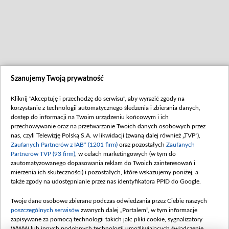
Zakończenie dnia
03:00
Szanujemy Twoją prywatność
Kliknij "Akceptuję i przechodzę do serwisu", aby wyrazić zgody na
korzystanie z technologii automatycznego śledzenia i zbierania danych,
dostęp do informacji na Twoim urządzeniu końcowym i ich
przechowywanie oraz na przetwarzanie Twoich danych osobowych przez
nas, czyli Telewizję Polską S.A. w likwidacji (zwaną dalej również „TVP”),
Zaufanych Partnerów z IAB* (1201 firm)
oraz pozostałych
Zaufanych
Partnerów TVP (93 firm)
, w celach marketingowych (w tym do
zautomatyzowanego dopasowania reklam do Twoich zainteresowań i
mierzenia ich skuteczności) i pozostałych, które wskazujemy poniżej, a
także zgody na udostępnianie przez nas identyfikatora PPID do Google.
Twoje dane osobowe zbierane podczas odwiedzania przez Ciebie naszych
poszczególnych serwisów
zwanych dalej „Portalem”, w tym informacje
zapisywane za pomocą technologii takich jak: pliki cookie, sygnalizatory
WWW lub innych podobnych technologii umożliwiających świadczenie