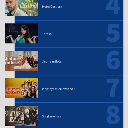
4
Hotel Costiera
5
Teresa
6
Jedna miłość
7
Piep*zyć Mickiewicza 3
8
Splątane losy