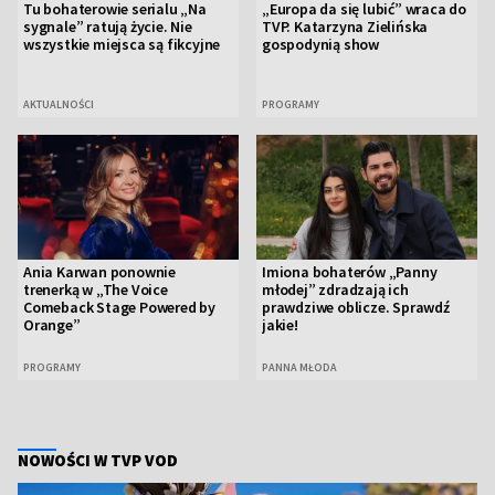
Tu bohaterowie serialu „Na
„Europa da się lubić” wraca do
sygnale” ratują życie. Nie
TVP. Katarzyna Zielińska
wszystkie miejsca są fikcyjne
gospodynią show
AKTUALNOŚCI
PROGRAMY
Ania Karwan ponownie
Imiona bohaterów „Panny
trenerką w „The Voice
młodej” zdradzają ich
Comeback Stage Powered by
prawdziwe oblicze. Sprawdź
Orange”
jakie!
PROGRAMY
PANNA MŁODA
NOWOŚCI W TVP VOD