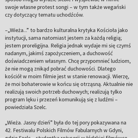
swoje własne protest songi – w tym także wegański
czy dotyczący tematu uchodźców.
–„Wieża...” to bardzo kulturalna krytyka Kościoła jako
instytucji, sama natomiast jestem za każdą religią;
jestem proreligijna. Religia jednak wydaje mi się czymś
nadanym, jakimś zapożyczeniem, a duchowość
doświadczeniem własnym. Chcę przypomnieć ludziom,
że nie mogą znikąd pobrać duchowości. Dlatego
kościół w moim filmie jest w stanie renowacji. Wierzę,
że moi bohaterowie w końcu się otrząsną. Aktualnie nie
realizują swoich potrzeb duchowych; realizują tylko
program lęku i przezeń komunikują się z ludźmi –
powiedziała Szelc.
„Wieża. Jasny dzień” była do tej pory pokazywana na
42. Festiwalu Polskich Filmów Fabularnych w Gdyni,
gdzie Szelc – studentka reżyserii w łódzkiej filmówce,