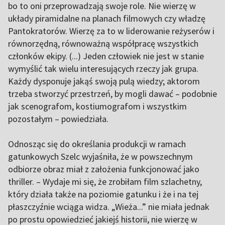
bo to oni przeprowadzają swoje role. Nie wierzę w
układy piramidalne na planach filmowych czy władzę
Pantokratorów. Wierzę za to w liderowanie reżyserów i
równorzędną, równoważną współpracę wszystkich
członków ekipy. (...) Jeden człowiek nie jest w stanie
wymyślić tak wielu interesujących rzeczy jak grupa.
Każdy dysponuje jakąś swoją pulą wiedzy; aktorom
trzeba stworzyć przestrzeń, by mogli dawać – podobnie
jak scenografom, kostiumografom i wszystkim
pozostałym – powiedziała.
Odnosząc się do określania produkcji w ramach
gatunkowych Szelc wyjaśniła, że w powszechnym
odbiorze obraz miał z założenia funkcjonować jako
thriller. – Wydaje mi się, że zrobiłam film szlachetny,
który działa także na poziomie gatunku i że i na tej
płaszczyźnie wciąga widza. „Wieża...” nie miała jednak
po prostu opowiedzieć jakiejś historii, nie wierzę w