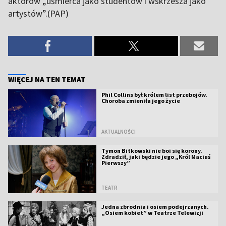
aktorów „uśmierca jako studentów i wskrzesza jako
artystów”.(PAP)
WIĘCEJ NA TEN TEMAT
Phil Collins był królem list przebojów.
Choroba zmieniła jego życie
AKTUALNOŚCI
Tymon Bitkowski nie boi się korony.
Zdradził, jaki będzie jego „Król Maciuś
Pierwszy”
TEATR
Jedna zbrodnia i osiem podejrzanych.
„Osiem kobiet” w Teatrze Telewizji