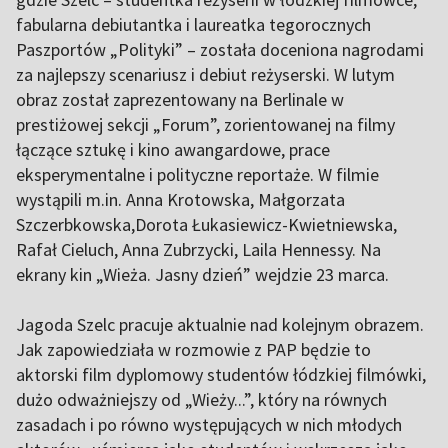
fabularna debiutantka i laureatka tegorocznych
Paszportów „Polityki” – została doceniona nagrodami
za najlepszy scenariusz i debiut reżyserski. W lutym
obraz został zaprezentowany na Berlinale w
prestiżowej sekcji „Forum”, zorientowanej na filmy
łączące sztukę i kino awangardowe, prace
eksperymentalne i polityczne reportaże. W filmie
wystąpili m.in. Anna Krotowska, Małgorzata
Szczerbkowska,Dorota Łukasiewicz-Kwietniewska,
Rafał Cieluch, Anna Zubrzycki, Laila Hennessy. Na
ekrany kin „Wieża. Jasny dzień” wejdzie 23 marca.
Jagoda Szelc pracuje aktualnie nad kolejnym obrazem.
Jak zapowiedziała w rozmowie z PAP będzie to
aktorski film dyplomowy studentów łódzkiej filmówki,
dużo odważniejszy od „Wieży...”, który na równych
zasadach i po równo występujących w nich młodych