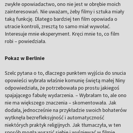
zwykłe opowiadactwo, ono nie jest w obrębie moich
zainteresowań. Nie uważam, żeby filmy i sztuka miały
taką funkcję. Dlatego bardziej ten film opowiada o
utracie kontroli, zresztą to samo miał wywołać.
Interesuje mnie eksperyment. Kręci mnie to, co film
robi – powiedziała.
Pokaz w Berlinie
Szelc pytana o to, dlaczego punktem wyjścia do snucia
opowieści wybrała właśnie komunię świętą małej Niny
odpowiedziała, że potrzebowała po prostu jakiegoś
spajającego fabułę wydarzenia. – Wybrałam to, ale ono
nie ma większego znaczenia – skomentowała. Jak
dodała, jednocześnie na przykładzie swoich bohaterów
wytknęła bezrefleksyjność i automatyczność
niektórych praktyk religijnych. Jak tłumaczyła, w ten
sposób mogła wyrazić siebie i wyśpiewać w filmie