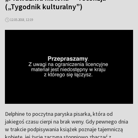
(„Tygodnik kulturalny”)
12.05.2018, 12:19
Delphine to poczytna paryska pisarka, która od
jakiegoś czasu cierpi na brak weny. Gdy pewnego dnia
w trakcie podpisywania książek poznaje tajemniczą
kobietę, jej życie zaczyna stopniowo zbaczać z