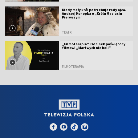
Kiedy mały król potrzebuje rady ojca.
Andrzej Konopka o „Królu Maciusiu
Pierwszym”
TEATR
„Filmoterapia”. Odcinek poświęcony
filmowi „Martwych nie boli”
FILMOTERAPIA