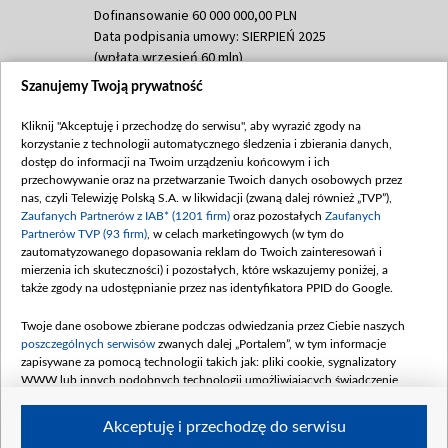
Dofinansowanie 60 000 000,00 PLN
Data podpisania umowy: SIERPIEŃ 2025
(wpłata wrzesień 60 mln)
Szanujemy Twoją prywatność
Dofinansowanie 635 783 051,21 PLN
Data podpisania umowy: WRZESIEŃ 2025
Kliknij "Akceptuję i przechodzę do serwisu", aby wyrazić zgody na
(wpłata wrzesień 100 mln, październik 350
korzystanie z technologii automatycznego śledzenia i zbierania danych,
mln, listopad 265 mln)
dostęp do informacji na Twoim urządzeniu końcowym i ich
przechowywanie oraz na przetwarzanie Twoich danych osobowych przez
Dofinansowanie 48 862 000,00 PLN
nas, czyli Telewizję Polską S.A. w likwidacji (zwaną dalej również „TVP”),
Data podpisania umowy: GRUDZIEŃ 2025
Zaufanych Partnerów z IAB* (1201 firm)
oraz pozostałych
Zaufanych
(wpłata grudzień 60,548 mln)
Partnerów TVP (93 firm)
, w celach marketingowych (w tym do
zautomatyzowanego dopasowania reklam do Twoich zainteresowań i
Dofinansowanie 900 000 000,00 PLN
mierzenia ich skuteczności) i pozostałych, które wskazujemy poniżej, a
Data podpisania umowy: LUTY 2026 (wpłata
także zgody na udostępnianie przez nas identyfikatora PPID do Google.
26 lutego 80 mln, 4 marca 370 mln,
8
kwiecień 180 mln, 7 maja 180 mln, 8
Twoje dane osobowe zbierane podczas odwiedzania przez Ciebie naszych
czerwca 90 mln)
poszczególnych serwisów
zwanych dalej „Portalem”, w tym informacje
zapisywane za pomocą technologii takich jak: pliki cookie, sygnalizatory
Dofinansowanie 250 000 000,00 PLN
WWW lub innych podobnych technologii umożliwiających świadczenie
Data podpisania umowy LIPIEC 2026 (wpłata
dopasowanych i bezpiecznych usług, personalizację treści oraz reklam,
udostępnianie funkcji mediów społecznościowych oraz analizowanie ruchu
4 sierpnia 250 mln
Akceptuję i przechodzę do serwisu
w Internecie.