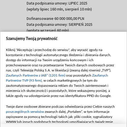
Data podpisania umowy: LIPIEC 2025
(wpłaty lipiec 160 mln, sierpień 10 mln)
Dofinansowanie 60 000 000,00 PLN
Data podpisania umowy: SIERPIEŃ 2025
(wpłata wrzesień 60 mln)
Szanujemy Twoją prywatność
Dofinansowanie 635 783 051,21 PLN
Data podpisania umowy: WRZESIEŃ 2025
Kliknij "Akceptuję i przechodzę do serwisu", aby wyrazić zgody na
(wpłata wrzesień 100 mln, październik 350
korzystanie z technologii automatycznego śledzenia i zbierania danych,
mln, listopad 265 mln)
dostęp do informacji na Twoim urządzeniu końcowym i ich
przechowywanie oraz na przetwarzanie Twoich danych osobowych przez
Dofinansowanie 48 862 000,00 PLN
nas, czyli Telewizję Polską S.A. w likwidacji (zwaną dalej również „TVP”),
Data podpisania umowy: GRUDZIEŃ 2025
Zaufanych Partnerów z IAB* (1201 firm)
oraz pozostałych
Zaufanych
(wpłata grudzień 60,548 mln)
Partnerów TVP (93 firm)
, w celach marketingowych (w tym do
zautomatyzowanego dopasowania reklam do Twoich zainteresowań i
Dofinansowanie 900 000 000,00 PLN
mierzenia ich skuteczności) i pozostałych, które wskazujemy poniżej, a
Data podpisania umowy: LUTY 2026 (wpłata
także zgody na udostępnianie przez nas identyfikatora PPID do Google.
26 lutego 80 mln, 4 marca 370 mln,
8
kwiecień 180 mln, 7 maja 180 mln, 8
Twoje dane osobowe zbierane podczas odwiedzania przez Ciebie naszych
czerwca 90 mln)
poszczególnych serwisów
zwanych dalej „Portalem”, w tym informacje
zapisywane za pomocą technologii takich jak: pliki cookie, sygnalizatory
Dofinansowanie 250 000 000,00 PLN
WWW lub innych podobnych technologii umożliwiających świadczenie