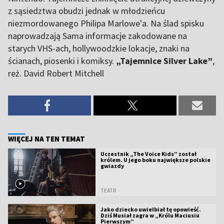
z sąsiedztwa obudzi jednak w młodzieńcu
niezmordowanego Philipa Marlowe'a. Na ślad spisku
naprowadzają Sama informacje zakodowane na
starych VHS-ach, hollywoodzkie lokacje, znaki na
ścianach, piosenki i komiksy.
„Tajemnice Silver Lake”
,
reż. David Robert Mitchell
WIĘCEJ NA TEN TEMAT
Uczestnik „The Voice Kids” został
królem. U jego boku największe polskie
gwiazdy
TEATR
Jako dziecko uwielbiał tę opowieść.
Dziś Musiał zagra w „Królu Maciusiu
Pierwszym”