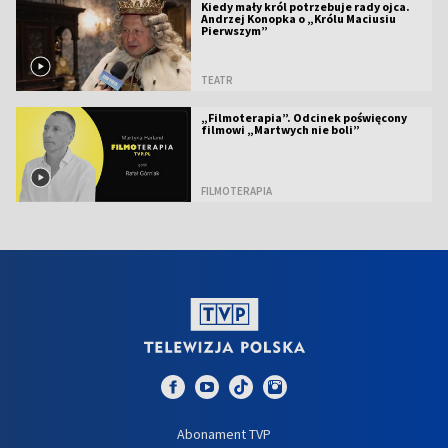
Kiedy mały król potrzebuje rady ojca.
Andrzej Konopka o „Królu Maciusiu
Pierwszym”
TEATR
„Filmoterapia”. Odcinek poświęcony
filmowi „Martwych nie boli”
FILMOTERAPIA
Abonament TVP