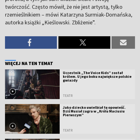
twórczość. Często mówił, że nie jest artystą, tylko
rzemieślnikiem – mówi Katarzyna Surmiak-Domańska,
autorka książki „Kieślowski. Zbliżenie”.
WIĘCEJ NA TEN TEMAT
Uczestnik „The Voice Kids” został
królem. U jego boku największe polskie
gwiazdy
TEATR
Jako dziecko uwielbiał tę opowieść.
Dziś Musiał zagra w „Królu Maciusiu
Pierwszym”
TEATR