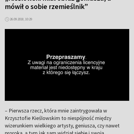
mówił o sobie rzemieślnik”
26.09.2018, 10:29
– Pierwsza rzecz, która mnie zaintrygowała w
Krzysztofie Kieślowskim to niespójność między
wizerunkiem wielkiego artysty, geniusza, czy nawet
proroka, a tym jak sam widział siebie i swoją