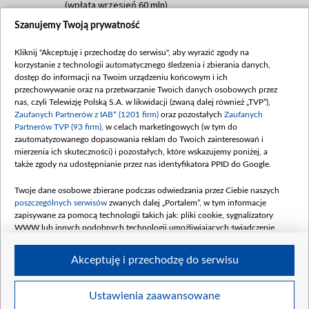
(wpłata wrzesień 60 mln)
Szanujemy Twoją prywatność
Dofinansowanie 635 783 051,21 PLN
Data podpisania umowy: WRZESIEŃ 2025
Kliknij "Akceptuję i przechodzę do serwisu", aby wyrazić zgody na
(wpłata wrzesień 100 mln, październik 350
korzystanie z technologii automatycznego śledzenia i zbierania danych,
mln, listopad 265 mln)
dostęp do informacji na Twoim urządzeniu końcowym i ich
przechowywanie oraz na przetwarzanie Twoich danych osobowych przez
Dofinansowanie 48 862 000,00 PLN
nas, czyli Telewizję Polską S.A. w likwidacji (zwaną dalej również „TVP”),
Data podpisania umowy: GRUDZIEŃ 2025
Zaufanych Partnerów z IAB* (1201 firm)
oraz pozostałych
Zaufanych
(wpłata grudzień 60,548 mln)
Partnerów TVP (93 firm)
, w celach marketingowych (w tym do
zautomatyzowanego dopasowania reklam do Twoich zainteresowań i
Dofinansowanie 900 000 000,00 PLN
mierzenia ich skuteczności) i pozostałych, które wskazujemy poniżej, a
Data podpisania umowy: LUTY 2026 (wpłata
także zgody na udostępnianie przez nas identyfikatora PPID do Google.
26 lutego 80 mln, 4 marca 370 mln,
8
kwiecień 180 mln, 7 maja 180 mln, 8
Twoje dane osobowe zbierane podczas odwiedzania przez Ciebie naszych
czerwca 90 mln)
poszczególnych serwisów
zwanych dalej „Portalem”, w tym informacje
zapisywane za pomocą technologii takich jak: pliki cookie, sygnalizatory
Dofinansowanie 250 000 000,00 PLN
WWW lub innych podobnych technologii umożliwiających świadczenie
Data podpisania umowy LIPIEC 2026 (wpłata
dopasowanych i bezpiecznych usług, personalizację treści oraz reklam,
udostępnianie funkcji mediów społecznościowych oraz analizowanie ruchu
4 sierpnia 250 mln
Akceptuję i przechodzę do serwisu
w Internecie.
Twoje dane osobowe zbierane podczas odwiedzania przez Ciebie
Ustawienia zaawansowane
poszczególnych serwisów
na Portalu, takie jak adresy IP, identyfikatory