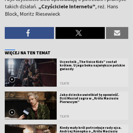
takich działań.
„Czyściciele Internetu”
, reż. Hans
Block, Moritz Riesewieck
WIĘCEJ NA TEN TEMAT
Uczestnik „The Voice Kids” został
królem. U jego boku największe polskie
gwiazdy
TEATR
Jako dziecko uwielbiał tę opowieść.
Dziś Musiał zagra w „Królu Maciusiu
Pierwszym”
TEATR
Kiedy mały król potrzebuje rady ojca.
Andrzej Konopka o „Królu Maciusiu