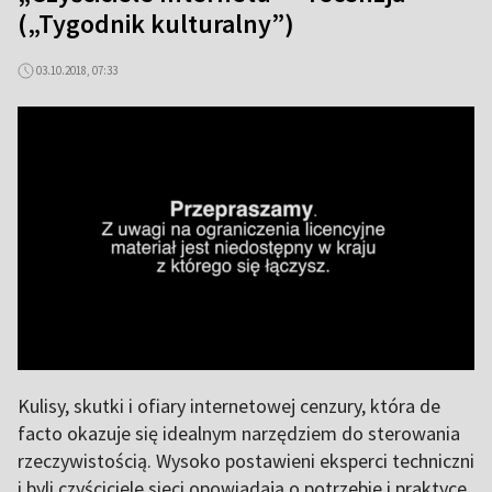
(„Tygodnik kulturalny”)
03.10.2018, 07:33
Kulisy, skutki i ofiary internetowej cenzury, która de
facto okazuje się idealnym narzędziem do sterowania
rzeczywistością. Wysoko postawieni eksperci techniczni
i byli czyściciele sieci opowiadają o potrzebie i praktyce