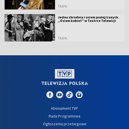
TEATR
Jedna zbrodnia i osiem podejrzanych.
„Osiem kobiet” w Teatrze Telewizji
TEATR
Abonament TVP
Rada Programowa
Ogłoszenia przetargowe