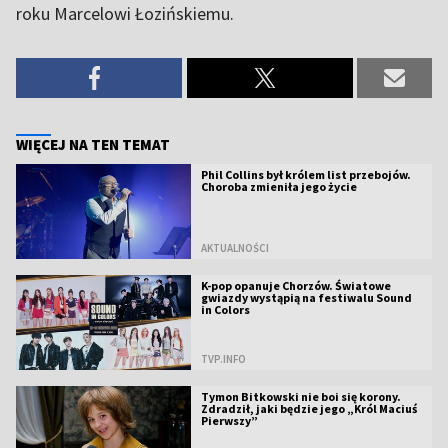
roku Marcelowi Łozińskiemu.
WIĘCEJ NA TEN TEMAT
Phil Collins był królem list przebojów.
Choroba zmieniła jego życie
AKTUALNOŚCI
K-pop opanuje Chorzów. Światowe
gwiazdy wystąpią na festiwalu Sound
in Colors
TVP.INFO
Tymon Bitkowski nie boi się korony.
Zdradził, jaki będzie jego „Król Maciuś
Pierwszy”