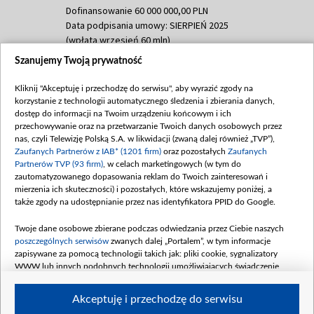
Dofinansowanie 60 000 000,00 PLN
Data podpisania umowy: SIERPIEŃ 2025
(wpłata wrzesień 60 mln)
Szanujemy Twoją prywatność
Dofinansowanie 635 783 051,21 PLN
Data podpisania umowy: WRZESIEŃ 2025
Kliknij "Akceptuję i przechodzę do serwisu", aby wyrazić zgody na
(wpłata wrzesień 100 mln, październik 350
korzystanie z technologii automatycznego śledzenia i zbierania danych,
mln, listopad 265 mln)
dostęp do informacji na Twoim urządzeniu końcowym i ich
przechowywanie oraz na przetwarzanie Twoich danych osobowych przez
Dofinansowanie 48 862 000,00 PLN
nas, czyli Telewizję Polską S.A. w likwidacji (zwaną dalej również „TVP”),
Data podpisania umowy: GRUDZIEŃ 2025
Zaufanych Partnerów z IAB* (1201 firm)
oraz pozostałych
Zaufanych
(wpłata grudzień 60,548 mln)
Partnerów TVP (93 firm)
, w celach marketingowych (w tym do
zautomatyzowanego dopasowania reklam do Twoich zainteresowań i
Dofinansowanie 900 000 000,00 PLN
mierzenia ich skuteczności) i pozostałych, które wskazujemy poniżej, a
Data podpisania umowy: LUTY 2026 (wpłata
także zgody na udostępnianie przez nas identyfikatora PPID do Google.
26 lutego 80 mln, 4 marca 370 mln,
8
kwiecień 180 mln, 7 maja 180 mln, 8
Twoje dane osobowe zbierane podczas odwiedzania przez Ciebie naszych
czerwca 90 mln)
poszczególnych serwisów
zwanych dalej „Portalem”, w tym informacje
zapisywane za pomocą technologii takich jak: pliki cookie, sygnalizatory
Dofinansowanie 250 000 000,00 PLN
WWW lub innych podobnych technologii umożliwiających świadczenie
Data podpisania umowy LIPIEC 2026 (wpłata
dopasowanych i bezpiecznych usług, personalizację treści oraz reklam,
udostępnianie funkcji mediów społecznościowych oraz analizowanie ruchu
4 sierpnia 250 mln
Akceptuję i przechodzę do serwisu
w Internecie.