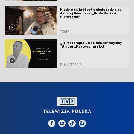
Kiedy mały król potrzebuje rady ojca.
Andrzej Konopka o „Królu Maciusiu
Pierwszym”
TEATR
„Filmoterapia”. Odcinek poświęcony
filmowi „Martwych nie boli”
FILMOTERAPIA