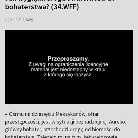
bohaterstwa? (34.WFF)
24.10.2018, 18:59
– Ośmiu na dziesięciu Meksykanów, ofiar
przestępczości, jest w sytuacji beznadziejnej. Aurelio,
główny bohater, przechodzi drogę od bierności do
bohaterstwa. Zależało mi na tym, żeby widzowie