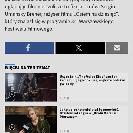
oglądając film nie czuli, że to fikcja – mówi Sergio
Umansky Brener, reżyser filmu „Osiem na dziesięć”,
który znalazł się w programie 34. Warszawskiego
Festiwalu Filmowego.
WIĘCEJ NA TEN TEMAT
Uczestnik „The Voice Kids” został
królem. U jego boku największe polskie
gwiazdy
TEATR
Jako dziecko uwielbiał tę opowieść.
Dziś Musiał zagra w „Królu Maciusiu
Pierwszym”
TEATR