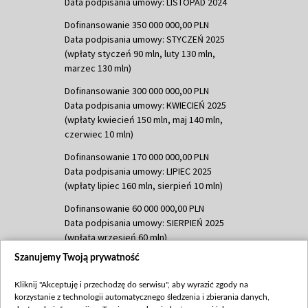
Data podpisania umowy: LISTOPAD 2024
Dofinansowanie 350 000 000,00 PLN
Data podpisania umowy: STYCZEŃ 2025
(wpłaty styczeń 90 mln, luty 130 mln,
marzec 130 mln)
Dofinansowanie 300 000 000,00 PLN
Data podpisania umowy: KWIECIEŃ 2025
(wpłaty kwiecień 150 mln, maj 140 mln,
czerwiec 10 mln)
Dofinansowanie 170 000 000,00 PLN
Data podpisania umowy: LIPIEC 2025
(wpłaty lipiec 160 mln, sierpień 10 mln)
Dofinansowanie 60 000 000,00 PLN
Data podpisania umowy: SIERPIEŃ 2025
(wpłata wrzesień 60 mln)
Szanujemy Twoją prywatność
Dofinansowanie 635 783 051,21 PLN
Data podpisania umowy: WRZESIEŃ 2025
Kliknij "Akceptuję i przechodzę do serwisu", aby wyrazić zgody na
(wpłata wrzesień 100 mln, październik 350
korzystanie z technologii automatycznego śledzenia i zbierania danych,
mln, listopad 265 mln)