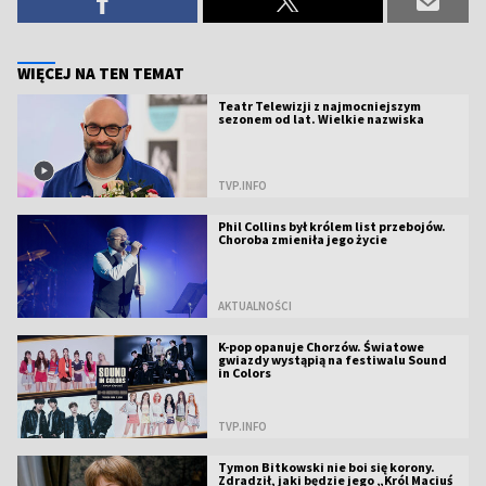
WIĘCEJ NA TEN TEMAT
Teatr Telewizji z najmocniejszym
sezonem od lat. Wielkie nazwiska
TVP.INFO
Phil Collins był królem list przebojów.
Choroba zmieniła jego życie
AKTUALNOŚCI
K-pop opanuje Chorzów. Światowe
gwiazdy wystąpią na festiwalu Sound
in Colors
TVP.INFO
Tymon Bitkowski nie boi się korony.
Zdradził, jaki będzie jego „Król Maciuś