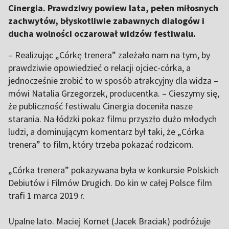
Cinergia. Prawdziwy powiew lata, pełen miłosnych
zachwytów, błyskotliwie zabawnych dialogów i
ducha wolności oczarował widzów festiwalu.
– Realizując „Córkę trenera” zależało nam na tym, by
prawdziwie opowiedzieć o relacji ojciec-córka, a
jednocześnie zrobić to w sposób atrakcyjny dla widza –
mówi Natalia Grzegorzek, producentka. – Cieszymy się,
że publiczność festiwalu Cinergia doceniła nasze
starania. Na łódzki pokaz filmu przyszło dużo młodych
ludzi, a dominującym komentarz był taki, że „Córka
trenera” to film, który trzeba pokazać rodzicom.
„Córka trenera” pokazywana była w konkursie Polskich
Debiutów i Filmów Drugich. Do kin w całej Polsce film
trafi 1 marca 2019 r.
Upalne lato. Maciej Kornet (Jacek Braciak) podróżuje