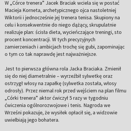
W „Córce trenera” Jacek Braciak wciela się w postać
Macieja Korneta, archetypicznego ojca nastoletniej
Wiktorii i jednocześnie jej trenera tenisa. Skupiony na
celu i konsekwentnie do niego dążący, skrupulatnie
realizuje plan: ścisła dieta, wycieńczające treningi, sto
procent koncentracji. W tych precyzyjnych
zamierzeniach i ambicjach trochę się gubi, zapominając
o tym co tak naprawdę jest najważniejsze.
Jest to pierwsza główna rola Jacka Braciaka. Zmienił
się do niej diametralnie – wyrzeźbił sylwetkę oraz
ostrzygł włosy na zapałkę (sylwetka została, włosy
odrosły). Przez niemal rok przed wejściem na plan filmu
„Córki trenera” aktor ćwiczył 5 razy w tygodniu
ćwiczenia ogólnorozwojowe i tenis. Nagroda we
Wrześni pokazuje, że wysiłek opłacił się, a widzowie
uwielbiają jego bohatera.