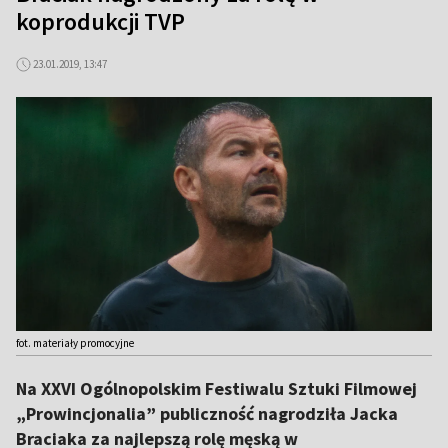
koprodukcji TVP
23.01.2019, 13:47
fot. materiały promocyjne
Na XXVI Ogólnopolskim Festiwalu Sztuki Filmowej
„Prowincjonalia” publiczność nagrodziła Jacka
Braciaka za najlepszą rolę męską w