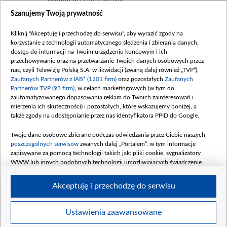
Szanujemy Twoją prywatność
Dofinansowanie 635 783 051,21 PLN
Data podpisania umowy: WRZESIEŃ 2025
Kliknij "Akceptuję i przechodzę do serwisu", aby wyrazić zgody na
(wpłata wrzesień 100 mln, październik 350
korzystanie z technologii automatycznego śledzenia i zbierania danych,
mln, listopad 265 mln)
dostęp do informacji na Twoim urządzeniu końcowym i ich
przechowywanie oraz na przetwarzanie Twoich danych osobowych przez
Dofinansowanie 48 862 000,00 PLN
nas, czyli Telewizję Polską S.A. w likwidacji (zwaną dalej również „TVP”),
Data podpisania umowy: GRUDZIEŃ 2025
Zaufanych Partnerów z IAB* (1201 firm)
oraz pozostałych
Zaufanych
(wpłata grudzień 60,548 mln)
Partnerów TVP (93 firm)
, w celach marketingowych (w tym do
zautomatyzowanego dopasowania reklam do Twoich zainteresowań i
Dofinansowanie 900 000 000,00 PLN
mierzenia ich skuteczności) i pozostałych, które wskazujemy poniżej, a
Data podpisania umowy: LUTY 2026 (wpłata
także zgody na udostępnianie przez nas identyfikatora PPID do Google.
26 lutego 80 mln, 4 marca 370 mln,
8
kwiecień 180 mln, 7 maja 180 mln, 8
Twoje dane osobowe zbierane podczas odwiedzania przez Ciebie naszych
czerwca 90 mln)
poszczególnych serwisów
zwanych dalej „Portalem”, w tym informacje
zapisywane za pomocą technologii takich jak: pliki cookie, sygnalizatory
Dofinansowanie 250 000 000,00 PLN
WWW lub innych podobnych technologii umożliwiających świadczenie
Data podpisania umowy LIPIEC 2026 (wpłata
dopasowanych i bezpiecznych usług, personalizację treści oraz reklam,
udostępnianie funkcji mediów społecznościowych oraz analizowanie ruchu
4 sierpnia 250 mln
Akceptuję i przechodzę do serwisu
w Internecie.
Twoje dane osobowe zbierane podczas odwiedzania przez Ciebie
Ustawienia zaawansowane
poszczególnych serwisów
na Portalu, takie jak adresy IP, identyfikatory
© 2026 Telewizja Polska S. A. w likwidacji