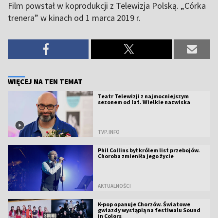
Film powstał w koprodukcji z Telewizja Polską. „Córka
trenera” w kinach od 1 marca 2019 r.
WIĘCEJ NA TEN TEMAT
Teatr Telewizji z najmocniejszym
sezonem od lat. Wielkie nazwiska
TVP.INFO
Phil Collins był królem list przebojów.
Choroba zmieniła jego życie
AKTUALNOŚCI
K-pop opanuje Chorzów. Światowe
gwiazdy wystąpią na festiwalu Sound
in Colors