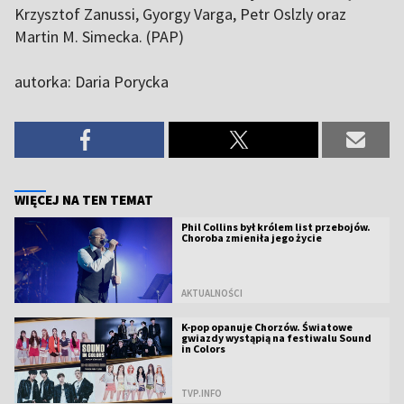
Krzysztof Zanussi, Gyorgy Varga, Petr Oslzly oraz
Martin M. Simecka. (PAP)
autorka: Daria Porycka
WIĘCEJ NA TEN TEMAT
Phil Collins był królem list przebojów.
Choroba zmieniła jego życie
AKTUALNOŚCI
K-pop opanuje Chorzów. Światowe
gwiazdy wystąpią na festiwalu Sound
in Colors
TVP.INFO