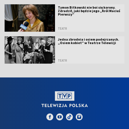
Tymon Bitkowski nie boi się korony.
Zdradził, jaki będzie jego „Król Maciuś
Pierwszy”
TEATR
Jedna zbrodnia i osiem podejrzanych.
„Osiem kobiet” w Teatrze Telewizji
TEATR