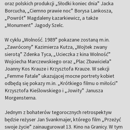
oraz polskich produkcji „Słodki koniec dnia” Jacka
Borcucha, „Ciemno prawie noc” Borysa Lankosza,
„Powrót” Magdaleny Łazarkiewicz, a także
„Monument” Jagody Szelc.
W cyklu „Wolność. 1989” pokazane zostaną m.in.
„Zawrócony” Kazimierza Kutza, „Wojtek zwany
sierotą” Zdenka Tyca, „Ucieczka z kina Wolność”
Wojciecha Marczewskiego oraz „Plac Zbawiciela”
Joanny Kos Krauze i Krzysztofa Krauze. W sekcji
„Femme Fatale” ukazującej mocne portrety kobiet
odbędą się pokazy m.in. „Krótkiego filmu o miłości”
Krzysztofa Kieślowskiego i „Jowity” Janusza
Morgensterna.
Jednym z bohaterów tegorocznych retrospektyw
będzie reżyser Jan Svankmajer, którego film „Przeżyć
swoje życie” zainaugurował 13. Kino na Granicy. W tym