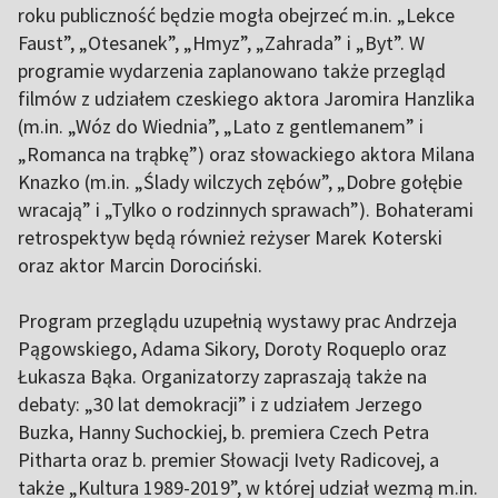
roku publiczność będzie mogła obejrzeć m.in. „Lekce
Faust”, „Otesanek”, „Hmyz”, „Zahrada” i „Byt”. W
programie wydarzenia zaplanowano także przegląd
filmów z udziałem czeskiego aktora Jaromira Hanzlika
(m.in. „Wóz do Wiednia”, „Lato z gentlemanem” i
„Romanca na trąbkę”) oraz słowackiego aktora Milana
Knazko (m.in. „Ślady wilczych zębów”, „Dobre gołębie
wracają” i „Tylko o rodzinnych sprawach”). Bohaterami
retrospektyw będą również reżyser Marek Koterski
oraz aktor Marcin Dorociński.
Program przeglądu uzupełnią wystawy prac Andrzeja
Pągowskiego, Adama Sikory, Doroty Roqueplo oraz
Łukasza Bąka. Organizatorzy zapraszają także na
debaty: „30 lat demokracji” i z udziałem Jerzego
Buzka, Hanny Suchockiej, b. premiera Czech Petra
Pitharta oraz b. premier Słowacji Ivety Radicovej, a
także „Kultura 1989-2019”, w której udział wezmą m.in.