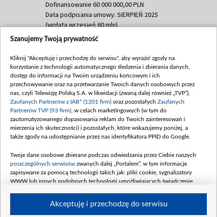
Dofinansowanie 60 000 000,00 PLN
Data podpisania umowy: SIERPIEŃ 2025
(wpłata wrzesień 60 mln)
Szanujemy Twoją prywatność
Dofinansowanie 635 783 051,21 PLN
Data podpisania umowy: WRZESIEŃ 2025
Kliknij "Akceptuję i przechodzę do serwisu", aby wyrazić zgody na
(wpłata wrzesień 100 mln, październik 350
korzystanie z technologii automatycznego śledzenia i zbierania danych,
mln, listopad 265 mln)
dostęp do informacji na Twoim urządzeniu końcowym i ich
przechowywanie oraz na przetwarzanie Twoich danych osobowych przez
Dofinansowanie 48 862 000,00 PLN
nas, czyli Telewizję Polską S.A. w likwidacji (zwaną dalej również „TVP”),
Data podpisania umowy: GRUDZIEŃ 2025
Zaufanych Partnerów z IAB* (1201 firm)
oraz pozostałych
Zaufanych
(wpłata grudzień 60,548 mln)
Partnerów TVP (93 firm)
, w celach marketingowych (w tym do
zautomatyzowanego dopasowania reklam do Twoich zainteresowań i
Dofinansowanie 900 000 000,00 PLN
mierzenia ich skuteczności) i pozostałych, które wskazujemy poniżej, a
Data podpisania umowy: LUTY 2026 (wpłata
także zgody na udostępnianie przez nas identyfikatora PPID do Google.
26 lutego 80 mln, 4 marca 370 mln,
8
kwiecień 180 mln, 7 maja 180 mln, 8
Twoje dane osobowe zbierane podczas odwiedzania przez Ciebie naszych
czerwca 90 mln)
poszczególnych serwisów
zwanych dalej „Portalem”, w tym informacje
zapisywane za pomocą technologii takich jak: pliki cookie, sygnalizatory
Dofinansowanie 250 000 000,00 PLN
WWW lub innych podobnych technologii umożliwiających świadczenie
Data podpisania umowy LIPIEC 2026 (wpłata
dopasowanych i bezpiecznych usług, personalizację treści oraz reklam,
udostępnianie funkcji mediów społecznościowych oraz analizowanie ruchu
4 sierpnia 250 mln
Akceptuję i przechodzę do serwisu
w Internecie.