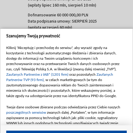
(wpłaty lipiec 160 mln, sierpień 10 mln)
Dofinansowanie 60 000 000,00 PLN
Data podpisania umowy: SIERPIEŃ 2025
(wpłata wrzesień 60 mln)
Szanujemy Twoją prywatność
Dofinansowanie 635 783 051,21 PLN
Data podpisania umowy: WRZESIEŃ 2025
Kliknij "Akceptuję i przechodzę do serwisu", aby wyrazić zgody na
(wpłata wrzesień 100 mln, październik 350
korzystanie z technologii automatycznego śledzenia i zbierania danych,
mln, listopad 265 mln)
dostęp do informacji na Twoim urządzeniu końcowym i ich
przechowywanie oraz na przetwarzanie Twoich danych osobowych przez
Dofinansowanie 48 862 000,00 PLN
nas, czyli Telewizję Polską S.A. w likwidacji (zwaną dalej również „TVP”),
Data podpisania umowy: GRUDZIEŃ 2025
Zaufanych Partnerów z IAB* (1201 firm)
oraz pozostałych
Zaufanych
(wpłata grudzień 60,548 mln)
Partnerów TVP (93 firm)
, w celach marketingowych (w tym do
zautomatyzowanego dopasowania reklam do Twoich zainteresowań i
Dofinansowanie 900 000 000,00 PLN
mierzenia ich skuteczności) i pozostałych, które wskazujemy poniżej, a
Data podpisania umowy: LUTY 2026 (wpłata
także zgody na udostępnianie przez nas identyfikatora PPID do Google.
26 lutego 80 mln, 4 marca 370 mln,
8
kwiecień 180 mln, 7 maja 180 mln, 8
Twoje dane osobowe zbierane podczas odwiedzania przez Ciebie naszych
czerwca 90 mln)
poszczególnych serwisów
zwanych dalej „Portalem”, w tym informacje
zapisywane za pomocą technologii takich jak: pliki cookie, sygnalizatory
Dofinansowanie 250 000 000,00 PLN
WWW lub innych podobnych technologii umożliwiających świadczenie
Data podpisania umowy LIPIEC 2026 (wpłata
dopasowanych i bezpiecznych usług, personalizację treści oraz reklam,