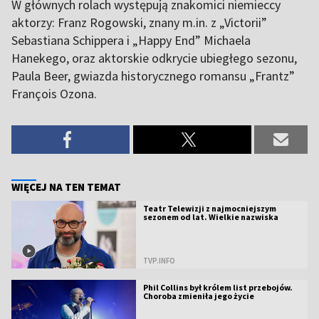
W głównych rolach występują znakomici niemieccy
aktorzy: Franz Rogowski, znany m.in. z „Victorii”
Sebastiana Schippera i „Happy End” Michaela
Hanekego, oraz aktorskie odkrycie ubiegłego sezonu,
Paula Beer, gwiazda historycznego romansu „Frantz”
François Ozona.
WIĘCEJ NA TEN TEMAT
Teatr Telewizji z najmocniejszym
sezonem od lat. Wielkie nazwiska
TVP.INFO
Phil Collins był królem list przebojów.
Choroba zmieniła jego życie