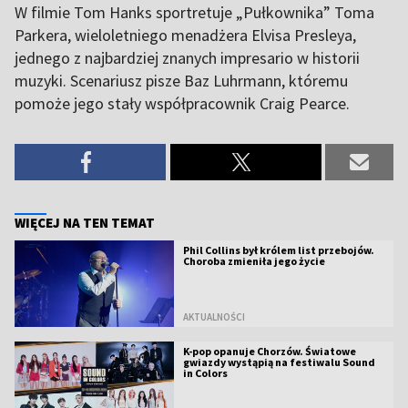
W filmie Tom Hanks sportretuje „Pułkownika” Toma
Parkera, wieloletniego menadżera Elvisa Presleya,
jednego z najbardziej znanych impresario w historii
muzyki. Scenariusz pisze Baz Luhrmann, któremu
pomoże jego stały współpracownik Craig Pearce.
WIĘCEJ NA TEN TEMAT
Phil Collins był królem list przebojów.
Choroba zmieniła jego życie
AKTUALNOŚCI
K-pop opanuje Chorzów. Światowe
gwiazdy wystąpią na festiwalu Sound
in Colors