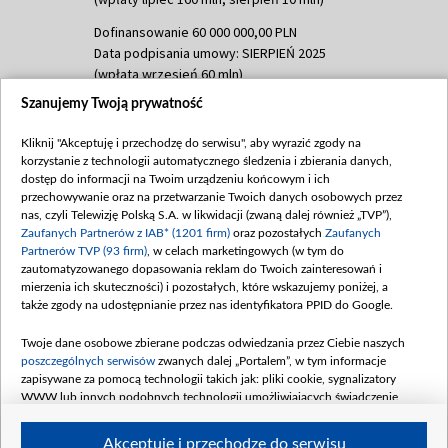
Dofinansowanie 60 000 000,00 PLN
Data podpisania umowy: SIERPIEŃ 2025
(wpłata wrzesień 60 mln)
Szanujemy Twoją prywatność
Dofinansowanie 635 783 051,21 PLN
Data podpisania umowy: WRZESIEŃ 2025
Kliknij "Akceptuję i przechodzę do serwisu", aby wyrazić zgody na
(wpłata wrzesień 100 mln, październik 350
korzystanie z technologii automatycznego śledzenia i zbierania danych,
mln, listopad 265 mln)
dostęp do informacji na Twoim urządzeniu końcowym i ich
przechowywanie oraz na przetwarzanie Twoich danych osobowych przez
Dofinansowanie 48 862 000,00 PLN
nas, czyli Telewizję Polską S.A. w likwidacji (zwaną dalej również „TVP”),
Data podpisania umowy: GRUDZIEŃ 2025
Zaufanych Partnerów z IAB* (1201 firm)
oraz pozostałych
Zaufanych
(wpłata grudzień 60,548 mln)
Partnerów TVP (93 firm)
, w celach marketingowych (w tym do
zautomatyzowanego dopasowania reklam do Twoich zainteresowań i
Dofinansowanie 900 000 000,00 PLN
mierzenia ich skuteczności) i pozostałych, które wskazujemy poniżej, a
Data podpisania umowy: LUTY 2026 (wpłata
także zgody na udostępnianie przez nas identyfikatora PPID do Google.
26 lutego 80 mln, 4 marca 370 mln,
8
kwiecień 180 mln, 7 maja 180 mln, 8
Twoje dane osobowe zbierane podczas odwiedzania przez Ciebie naszych
czerwca 90 mln)
poszczególnych serwisów
zwanych dalej „Portalem”, w tym informacje
zapisywane za pomocą technologii takich jak: pliki cookie, sygnalizatory
Dofinansowanie 250 000 000,00 PLN
WWW lub innych podobnych technologii umożliwiających świadczenie
Data podpisania umowy LIPIEC 2026 (wpłata
dopasowanych i bezpiecznych usług, personalizację treści oraz reklam,
udostępnianie funkcji mediów społecznościowych oraz analizowanie ruchu
4 sierpnia 250 mln
Akceptuję i przechodzę do serwisu