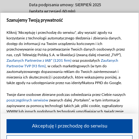
Data podpisania umowy: SIERPIEŃ 2025
(wpłata wrzesień 60 mln)
Szanujemy Twoją prywatność
Dofinansowanie 635 783 051,21 PLN
Data podpisania umowy: WRZESIEŃ 2025
Kliknij "Akceptuję i przechodzę do serwisu", aby wyrazić zgody na
(wpłata wrzesień 100 mln, październik 350
korzystanie z technologii automatycznego śledzenia i zbierania danych,
mln, listopad 265 mln)
dostęp do informacji na Twoim urządzeniu końcowym i ich
przechowywanie oraz na przetwarzanie Twoich danych osobowych przez
Dofinansowanie 48 862 000,00 PLN
nas, czyli Telewizję Polską S.A. w likwidacji (zwaną dalej również „TVP”),
Data podpisania umowy: GRUDZIEŃ 2025
Zaufanych Partnerów z IAB* (1201 firm)
oraz pozostałych
Zaufanych
(wpłata grudzień 60,548 mln)
Partnerów TVP (93 firm)
, w celach marketingowych (w tym do
zautomatyzowanego dopasowania reklam do Twoich zainteresowań i
Dofinansowanie 900 000 000,00 PLN
mierzenia ich skuteczności) i pozostałych, które wskazujemy poniżej, a
Data podpisania umowy: LUTY 2026 (wpłata
także zgody na udostępnianie przez nas identyfikatora PPID do Google.
26 lutego 80 mln, 4 marca 370 mln,
8
kwiecień 180 mln, 7 maja 180 mln, 8
Twoje dane osobowe zbierane podczas odwiedzania przez Ciebie naszych
czerwca 90 mln)
poszczególnych serwisów
zwanych dalej „Portalem”, w tym informacje
zapisywane za pomocą technologii takich jak: pliki cookie, sygnalizatory
Dofinansowanie 250 000 000,00 PLN
WWW lub innych podobnych technologii umożliwiających świadczenie
Data podpisania umowy LIPIEC 2026 (wpłata
dopasowanych i bezpiecznych usług, personalizację treści oraz reklam,
udostępnianie funkcji mediów społecznościowych oraz analizowanie ruchu
4 sierpnia 250 mln
Akceptuję i przechodzę do serwisu
w Internecie.