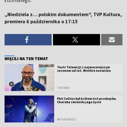
Łozińskiego.
„Niedziela z… polskim dokumentem”, TVP Kultura,
premiera 6 października o 17:15
WIĘCEJ NA TEN TEMAT
Teatr Telewizji z najmocniejszym
sezonem od lat. Wielkie nazwiska
TVP.INFO
Phil Collins był królem list przebojów.
Choroba zmieniła jego życie
AKTUALNOŚCI