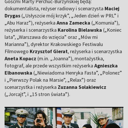
Gośćmi Marty Perchuć-Burzyńskiej będą:
dokumentalista, reżyser radiowy i scenarzysta
Maciej
Drygas
(„Usłyszcie mój krzyk”, „Jeden dzień w PRL” i
„Abu Haraz”), reżyserka
Anna Zamecka
(„Komunia”),
reżyserka i scenarzystka
Karolina Bielawska
(„Koniec
lata”, „Warszawa do wzięcia” oraz „Mów mi
Marianna”), dyrektor Krakowskiego Festiwalu
Filmowego
Krzysztof Gierat
, reżyserka i scenarzystka
Aneta Kopacz
(m.in. „Joanna”), montażystka,
fotograf, ale przede wszystkim reżyserka
Agnieszka
Elbanowska
(„Niewiadoma Henryka Fasta”, „Polonez”
i „Pierwszy Polak na Marsie”, „Relax”) oraz
scenarzystka i reżyserka
Zuzanna Solakiewicz
(„Jorcajt”, i „15 stron świata”).