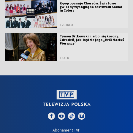
K-pop opanuje Chorzów. Światowe
gwiazdy wystąpią na festiwalu Sound
in Colors
TVP.INFO
Tymon Bitkowski nie boi się korony.
Zdradził, jaki będzie jego „Król Maciuś
Pierwszy”
TEATR
Abonament TVP