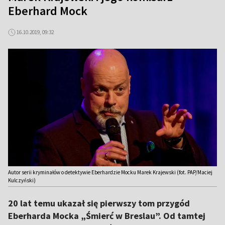
Eberhard Mock
16.10.2019, 09:32
Autor serii kryminałów o detektywie Eberhardzie Mocku Marek Krajewski (fot. PAP/Maciej
Kulczyński)
20 lat temu ukazał się pierwszy tom przygód
Eberharda Mocka „Śmierć w Breslau”. Od tamtej