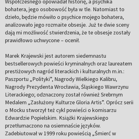
Współczesnego opowiadał historię, a psychika
bohatera, jego osobowość była w tle. Natomiast to
dzieło, będzie mówiło o psychice mojego bohatera,
analizowało jego rozmaite obsesje. Już te dwie sceny
dają mi możliwość stwierdzenia, że te obsesje zostały
prawidłowo uchwycone – ocenił.
Marek Krajewski jest autorem siedemnastu
bestsellerowych powieści kryminalnych oraz laureatem
prestiżowych nagród literackich i kulturalnych m.in.:
Paszportu „Polityki”, Nagrody Wielkiego Kalibru,
Nagrody Prezydenta Wrocławia, Śląskiego Wawrzynu
Literackiego; odznaczony został również Srebrnym
Medalem „Zasłużony Kulturze Gloria Artis”. Oprócz serii
o Mocku stworzył też cykl powieści o komisarzu
Edwardzie Popielskim. Książki Krajewskiego
przetłumaczono na osiemnaście języków.
Zadebiutował w 1999 roku powieścią „Śmierć w