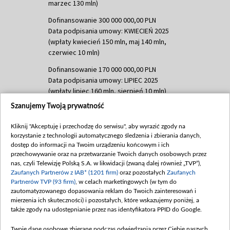
marzec 130 mln)
Dofinansowanie 300 000 000,00 PLN
Data podpisania umowy: KWIECIEŃ 2025
(wpłaty kwiecień 150 mln, maj 140 mln,
czerwiec 10 mln)
Dofinansowanie 170 000 000,00 PLN
Data podpisania umowy: LIPIEC 2025
(wpłaty lipiec 160 mln, sierpień 10 mln)
Szanujemy Twoją prywatność
Dofinansowanie 60 000 000,00 PLN
Data podpisania umowy: SIERPIEŃ 2025
Kliknij "Akceptuję i przechodzę do serwisu", aby wyrazić zgody na
(wpłata wrzesień 60 mln)
korzystanie z technologii automatycznego śledzenia i zbierania danych,
Dofinansowanie 635 783 051,21 PLN
dostęp do informacji na Twoim urządzeniu końcowym i ich
przechowywanie oraz na przetwarzanie Twoich danych osobowych przez
Data podpisania umowy: WRZESIEŃ 2025
nas, czyli Telewizję Polską S.A. w likwidacji (zwaną dalej również „TVP”),
(wpłata wrzesień 100 mln, październik 350
Zaufanych Partnerów z IAB* (1201 firm)
oraz pozostałych
Zaufanych
mln, listopad 265 mln)
Partnerów TVP (93 firm)
, w celach marketingowych (w tym do
zautomatyzowanego dopasowania reklam do Twoich zainteresowań i
Dofinansowanie 48 862 000,00 PLN
mierzenia ich skuteczności) i pozostałych, które wskazujemy poniżej, a
Data podpisania umowy: GRUDZIEŃ 2025
także zgody na udostępnianie przez nas identyfikatora PPID do Google.
(wpłata grudzień 60,548 mln)
Twoje dane osobowe zbierane podczas odwiedzania przez Ciebie naszych