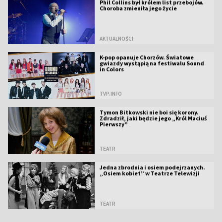
Phil Collins był królem list przebojów.
Choroba zmieniła jego życie
AKTUALNOŚCI
K-pop opanuje Chorzów. Światowe
gwiazdy wystąpią na festiwalu Sound
in Colors
TVP.INFO
Tymon Bitkowski nie boi się korony.
Zdradził, jaki będzie jego „Król Maciuś
Pierwszy”
TEATR
Jedna zbrodnia i osiem podejrzanych.
„Osiem kobiet” w Teatrze Telewizji
TEATR