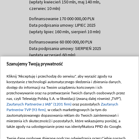
(wpłaty kwiecień 150 mln, maj 140 mln,
czerwiec 10 mln)
Dofinansowanie 170 000 000,00 PLN
Data podpisania umowy: LIPIEC 2025
(wpłaty lipiec 160 mln, sierpień 10 mln)
Dofinansowanie 60 000 000,00 PLN
Data podpisania umowy: SIERPIEŃ 2025
(wpłata wrzesień 60 mln)
Szanujemy Twoją prywatność
Dofinansowanie 635 783 051,21 PLN
Data podpisania umowy: WRZESIEŃ 2025
Kliknij "Akceptuję i przechodzę do serwisu", aby wyrazić zgody na
(wpłata wrzesień 100 mln, październik 350
korzystanie z technologii automatycznego śledzenia i zbierania danych,
mln, listopad 265 mln)
dostęp do informacji na Twoim urządzeniu końcowym i ich
przechowywanie oraz na przetwarzanie Twoich danych osobowych przez
Dofinansowanie 48 862 000,00 PLN
nas, czyli Telewizję Polską S.A. w likwidacji (zwaną dalej również „TVP”),
Data podpisania umowy: GRUDZIEŃ 2025
Zaufanych Partnerów z IAB* (1201 firm)
oraz pozostałych
Zaufanych
(wpłata grudzień 60,548 mln)
Partnerów TVP (93 firm)
, w celach marketingowych (w tym do
zautomatyzowanego dopasowania reklam do Twoich zainteresowań i
Dofinansowanie 900 000 000,00 PLN
mierzenia ich skuteczności) i pozostałych, które wskazujemy poniżej, a
Data podpisania umowy: LUTY 2026 (wpłata
także zgody na udostępnianie przez nas identyfikatora PPID do Google.
26 lutego 80 mln, 4 marca 370 mln,
8
kwiecień 180 mln, 7 maja 180 mln, 8
Twoje dane osobowe zbierane podczas odwiedzania przez Ciebie naszych