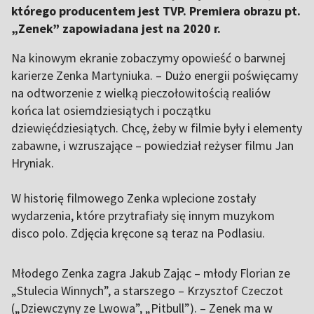
którego producentem jest TVP. Premiera obrazu pt.
„Zenek” zapowiadana jest na 2020 r.
Na kinowym ekranie zobaczymy opowieść o barwnej
karierze Zenka Martyniuka. – Dużo energii poświęcamy
na odtworzenie z wielką pieczołowitością realiów
końca lat osiemdziesiątych i początku
dziewięćdziesiątych. Chcę, żeby w filmie były i elementy
zabawne, i wzruszające – powiedział reżyser filmu Jan
Hryniak.
W historię filmowego Zenka wplecione zostały
wydarzenia, które przytrafiały się innym muzykom
disco polo. Zdjęcia kręcone są teraz na Podlasiu.
Młodego Zenka zagra Jakub Zając – młody Florian ze
„Stulecia Winnych”, a starszego – Krzysztof Czeczot
(„Dziewczyny ze Lwowa”, „Pitbull”). – Zenek ma w