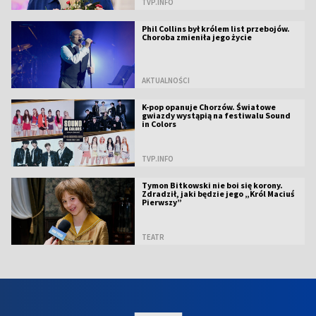
TVP.INFO
Phil Collins był królem list przebojów.
Choroba zmieniła jego życie
AKTUALNOŚCI
K-pop opanuje Chorzów. Światowe
gwiazdy wystąpią na festiwalu Sound
in Colors
TVP.INFO
Tymon Bitkowski nie boi się korony.
Zdradził, jaki będzie jego „Król Maciuś
Pierwszy”
TEATR