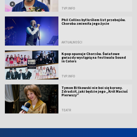
TVP.INFO
Phil Collins był królem list przebojów.
Choroba zmieniła jego życie
AKTUALNOŚCI
K-pop opanuje Chorzów. Światowe
gwiazdy wystąpią na festiwalu Sound
in Colors
TVP.INFO
Tymon Bitkowski nie boi się korony.
Zdradził, jaki będzie jego „Król Maciuś
Pierwszy”
TEATR