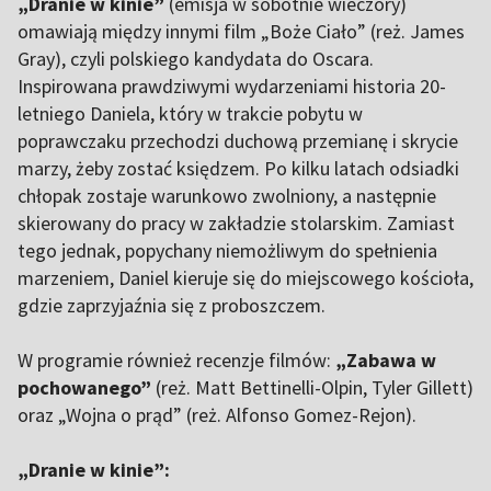
„Dranie w kinie”
(emisja w sobotnie wieczory)
omawiają między innymi film „Boże Ciało” (reż. James
Gray), czyli polskiego kandydata do Oscara.
Inspirowana prawdziwymi wydarzeniami historia 20-
letniego Daniela, który w trakcie pobytu w
poprawczaku przechodzi duchową przemianę i skrycie
marzy, żeby zostać księdzem. Po kilku latach odsiadki
chłopak zostaje warunkowo zwolniony, a następnie
skierowany do pracy w zakładzie stolarskim. Zamiast
tego jednak, popychany niemożliwym do spełnienia
marzeniem, Daniel kieruje się do miejscowego kościoła,
gdzie zaprzyjaźnia się z proboszczem.
W programie również recenzje filmów:
„Zabawa w
pochowanego”
(reż. Matt Bettinelli-Olpin, Tyler Gillett)
oraz „Wojna o prąd” (reż. Alfonso Gomez-Rejon).
„Dranie w kinie”: