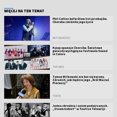
WIĘCEJ NA TEN TEMAT
Phil Collins był królem list przebojów.
Choroba zmieniła jego życie
AKTUALNOŚCI
K-pop opanuje Chorzów. Światowe
gwiazdy wystąpią na festiwalu Sound
in Colors
TVP.INFO
Tymon Bitkowski nie boi się korony.
Zdradził, jaki będzie jego „Król Maciuś
Pierwszy”
TEATR
Jedna zbrodnia i osiem podejrzanych.
„Osiem kobiet” w Teatrze Telewizji