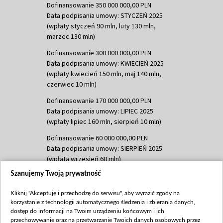
Dofinansowanie 350 000 000,00 PLN
Data podpisania umowy: STYCZEŃ 2025
(wpłaty styczeń 90 mln, luty 130 mln,
marzec 130 mln)
Dofinansowanie 300 000 000,00 PLN
Data podpisania umowy: KWIECIEŃ 2025
(wpłaty kwiecień 150 mln, maj 140 mln,
czerwiec 10 mln)
Dofinansowanie 170 000 000,00 PLN
Data podpisania umowy: LIPIEC 2025
(wpłaty lipiec 160 mln, sierpień 10 mln)
Dofinansowanie 60 000 000,00 PLN
Data podpisania umowy: SIERPIEŃ 2025
(wpłata wrzesień 60 mln)
Szanujemy Twoją prywatność
Dofinansowanie 635 783 051,21 PLN
Data podpisania umowy: WRZESIEŃ 2025
Kliknij "Akceptuję i przechodzę do serwisu", aby wyrazić zgody na
(wpłata wrzesień 100 mln, październik 350
korzystanie z technologii automatycznego śledzenia i zbierania danych,
mln, listopad 265 mln)
dostęp do informacji na Twoim urządzeniu końcowym i ich
przechowywanie oraz na przetwarzanie Twoich danych osobowych przez
Dofinansowanie 48 862 000,00 PLN