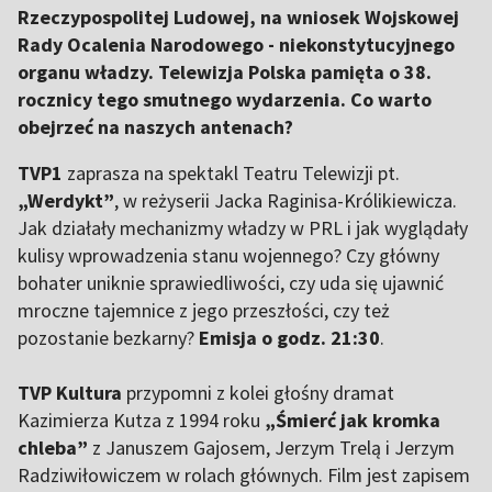
Rzeczypospolitej Ludowej, na wniosek Wojskowej
Rady Ocalenia Narodowego - niekonstytucyjnego
organu władzy. Telewizja Polska pamięta o 38.
rocznicy tego smutnego wydarzenia. Co warto
obejrzeć na naszych antenach?
TVP1
zaprasza na spektakl Teatru Telewizji pt.
„Werdykt”
, w reżyserii Jacka Raginisa-Królikiewicza.
Jak działały mechanizmy władzy w PRL i jak wyglądały
kulisy wprowadzenia stanu wojennego? Czy główny
bohater uniknie sprawiedliwości, czy uda się ujawnić
mroczne tajemnice z jego przeszłości, czy też
pozostanie bezkarny?
Emisja o godz. 21:30
.
TVP Kultura
przypomni z kolei głośny dramat
Kazimierza Kutza z 1994 roku
„Śmierć jak kromka
chleba”
z Januszem Gajosem, Jerzym Trelą i Jerzym
Radziwiłowiczem w rolach głównych. Film jest zapisem