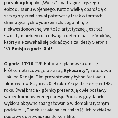
pacyfikacji kopalni „Wujek” - najtragiczniejszego
epizodu stanu wojennego. Kutz z wielką dbałością o
szczegóły zrealizował patetyczny fresk o tamtych
dramatycznych wydarzeniach. Jego film, o
niekwestionowanej wartości artystycznej, jest też
swoistym hołdem dla odwagi i determinacji górników,
którzy nie zawahali się oddać życia za ideały Sierpnia
'80.
Emisja o godz. 8:45
O godz. 17:10
TVP Kultura zaplanowała emisję
krótkometrażowego obrazu
„Rykoszety”
, autorstwa
Jakuba Radeja. Film prezentowany był na festiwalu
filmowym w Gdyni w 2019 roku. Akcja dzieje się w 1982
roku. Dwaj bracia - górnicy prezentują dwie postawy
wobec komunistycznej opresji. Podczas gdy Janek
wybiera aktywne zaangażowanie w demokratycznym
podziemiu, Tadek stawia na neutralność. Ich rozbieżne
postawy doprowadzają do konfliktu...