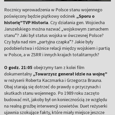
Rocznicy wprowadzenia w Polsce stanu wojennego
poświęcony będzie piątkowy odcinek
„Sporu o
historię”TVP Historia
. Czy działania gen. Wojciecha
Jaruzelskiego można nazwać „wojskowym zamachem
stanu”? Jaki był status wojska w ówczesnej Polsce?
Czy była nad nim „partyjna czapka”? Jakie były
podobieństwa i różnice relacji między wojskiem i partią
w Polsce, a w ZSRR i innych krajach totalitarnych?
O godz. 21:05
obejrzymy tam z kolei film
dokumentalny
„Towarzysz generał idzie na wojnę”
w reżyserii Roberta Kaczmarka i Grzegorza Brauna.
Obaj starają się dotrzeć do prawdy o przyczynach i
skutkach stanu wojennego. Po 1989 roku zaczęto
budować mit, jakoby był on koniecznością ze względu
na realną groźbę interwencji sowietów. Duet reżyserki
ujawnia szokujące fakty, które miały miejsce jeszcze