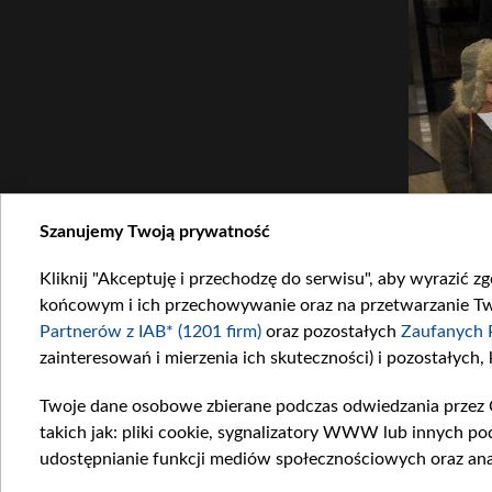
Szanujemy Twoją prywatność
Kliknij "Akceptuję i przechodzę do serwisu", aby wyrazić z
Brad Pitt jest bardzo przywiązany do swoich bliźniąt, córki i do adoptowanych dzieci 
końcowym i ich przechowywanie oraz na przetwarzanie Twoi
Partnerów z IAB* (1201 firm)
oraz pozostałych
Zaufanych 
zainteresowań i mierzenia ich skuteczności) i pozostałych,
Twoje dane osobowe zbierane podczas odwiedzania przez 
takich jak: pliki cookie, sygnalizatory WWW lub innych po
udostępnianie funkcji mediów społecznościowych oraz ana