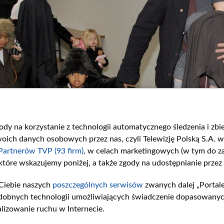
gody na korzystanie z technologii automatycznego śledzenia i zb
(fot. PAP)
ch danych osobowych przez nas, czyli Telewizję Polską S.A. w 
Partnerów TVP (93 firm)
, w celach marketingowych (w tym do 
 które wskazujemy poniżej, a także zgody na udostępnianie przez
Ciebie naszych
poszczególnych serwisów
zwanych dalej „Portal
dobnych technologii umożliwiających świadczenie dopasowanych i
lizowanie ruchu w Internecie.