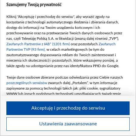
Szanujemy Twoją prywatność
Kliknij "Akceptuję i przechodzę do serwisu", aby wyrazić zgody na
korzystanie z technologii automatycznego śledzenia i zbierania danych,
dostęp do informacji na Twoim urządzeniu końcowym i ich
Łukasz i Piotr uczą się trudnej choreografii tanga. Ich upór imponuje i wyzwala
przechowywanie oraz na przetwarzanie Twoich danych osobowych przez
męską siłę (fot. TVP)
nas, czyli Telewizję Polską S.A. w likwidacji (zwaną dalej również „TVP”),
Zaufanych Partnerów z IAB* (1201 firm)
oraz pozostałych
Zaufanych
Partnerów TVP (93 firm)
, w celach marketingowych (w tym do
zautomatyzowanego dopasowania reklam do Twoich zainteresowań i
mierzenia ich skuteczności) i pozostałych, które wskazujemy poniżej, a
także zgody na udostępnianie przez nas identyfikatora PPID do Google.
Twoje dane osobowe zbierane podczas odwiedzania przez Ciebie naszych
poszczególnych serwisów
zwanych dalej „Portalem”, w tym informacje
zapisywane za pomocą technologii takich jak: pliki cookie, sygnalizatory
WWW lub innych podobnych technologii umożliwiających świadczenie
dopasowanych i bezpiecznych usług, personalizację treści oraz reklam,
udostępnianie funkcji mediów społecznościowych oraz analizowanie ruchu
Akceptuję i przechodzę do serwisu
w Internecie.
Twoje dane osobowe zbierane podczas odwiedzania przez Ciebie
Ustawienia zaawansowane
Item
poszczególnych serwisów
na Portalu, takie jak adresy IP, identyfikatory
Szczegóły
Twoich urządzeń końcowych i identyfikatory plików cookie, informacje o
1