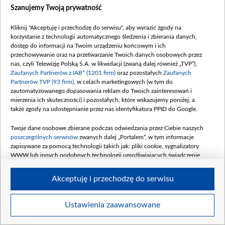
Szanujemy Twoją prywatność
Kliknij "Akceptuję i przechodzę do serwisu", aby wyrazić zgody na
korzystanie z technologii automatycznego śledzenia i zbierania danych,
dostęp do informacji na Twoim urządzeniu końcowym i ich
Z Ewą Błaszczyk na planie spektaklu Teatru TV „Kroki na schodach” (fot. TVP)
przechowywanie oraz na przetwarzanie Twoich danych osobowych przez
nas, czyli Telewizję Polską S.A. w likwidacji (zwaną dalej również „TVP”),
Zaufanych Partnerów z IAB* (1201 firm)
oraz pozostałych
Zaufanych
Partnerów TVP (93 firm)
, w celach marketingowych (w tym do
zautomatyzowanego dopasowania reklam do Twoich zainteresowań i
mierzenia ich skuteczności) i pozostałych, które wskazujemy poniżej, a
także zgody na udostępnianie przez nas identyfikatora PPID do Google.
Twoje dane osobowe zbierane podczas odwiedzania przez Ciebie naszych
poszczególnych serwisów
zwanych dalej „Portalem”, w tym informacje
zapisywane za pomocą technologii takich jak: pliki cookie, sygnalizatory
WWW lub innych podobnych technologii umożliwiających świadczenie
dopasowanych i bezpiecznych usług, personalizację treści oraz reklam,
udostępnianie funkcji mediów społecznościowych oraz analizowanie ruchu
Akceptuję i przechodzę do serwisu
w Internecie.
Twoje dane osobowe zbierane podczas odwiedzania przez Ciebie
Ustawienia zaawansowane
Item
poszczególnych serwisów
na Portalu, takie jak adresy IP, identyfikatory
Szczegóły
Twoich urządzeń końcowych i identyfikatory plików cookie, informacje o
1