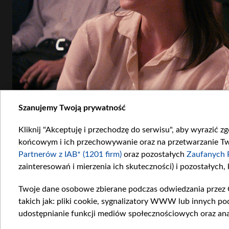
Szanujemy Twoją prywatność
Kliknij "Akceptuję i przechodzę do serwisu", aby wyrazić z
końcowym i ich przechowywanie oraz na przetwarzanie Twoi
Partnerów z IAB* (1201 firm)
oraz pozostałych
Zaufanych 
zainteresowań i mierzenia ich skuteczności) i pozostałych,
Twoje dane osobowe zbierane podczas odwiedzania przez 
takich jak: pliki cookie, sygnalizatory WWW lub innych po
udostępnianie funkcji mediów społecznościowych oraz ana
Od szóstego odcinka serialu w rolę poetki wciela się Magdalena Popławska (fot. TVP