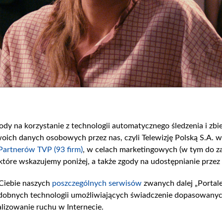
gody na korzystanie z technologii automatycznego śledzenia i zb
ch danych osobowych przez nas, czyli Telewizję Polską S.A. w 
Partnerów TVP (93 firm)
, w celach marketingowych (w tym do 
 które wskazujemy poniżej, a także zgody na udostępnianie przez
Ciebie naszych
poszczególnych serwisów
zwanych dalej „Portal
dobnych technologii umożliwiających świadczenie dopasowanych i
lizowanie ruchu w Internecie.
)