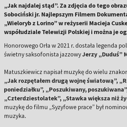
„Jak najdalej stąd”. Za zdjęcia do tego obra
Sobociński jr. Najlepszym Filmem Dokument
„Wieloryb z Lorino” w reżyserii Macieja Cusk
współudziale Telewizji Polskiej i można je 
Honorowego Orła w 2021 r. dostała legenda pol
świetny saksofonista jazzowy
Jerzy „Duduś” 
Matuszkiewicz napisał muzykę do wielu znakomit
„Jak rozpętałem drugą wojnę światową”, „Raj
poniedziałku”, „Poszukiwany, poszukiwana”,
„Czterdziestolatek”, „Stawka większa niż 
muzykę do filmu „Syzyfowe prace” był nominow
muzyka.