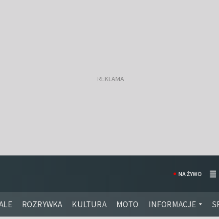
NA ŻYWO
ALE
ROZRYWKA
KULTURA
MOTO
INFORMACJE
S