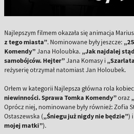
Najlepszym filmem okazała się animacja Mariu
z tego miasta”
. Nominowane były jeszcze:
„25
Komendy”
Jana Holoubka.
„Jak najdalej stą
samobójców. Hejter”
Jana Komasy i
„Szarlat
reżyserię otrzymał natomiast Jan Holoubek.
Orłem w kategorii Najlepsza główna rola kobie
niewinności. Sprawa Tomka Komendy”
oraz
„
Oprócz niej, nominowane były również: Zofia Sta
Ostaszewska (
„Śniegu już nigdy nie będzie”
) 
mojej matki”
).