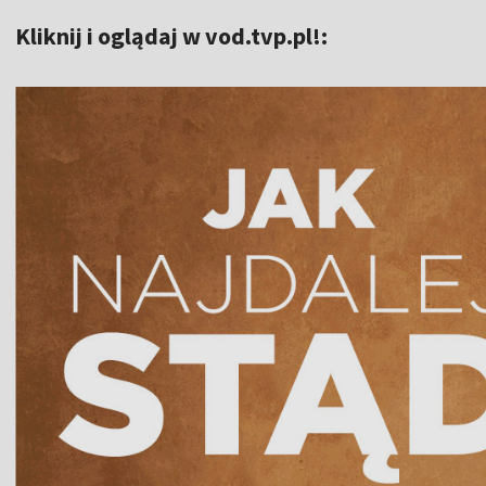
Kliknij i oglądaj w vod.tvp.pl!: