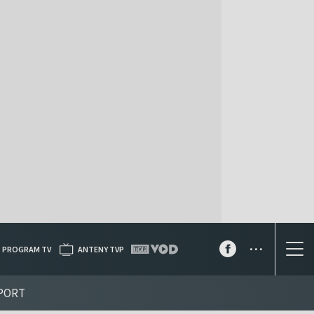
...
PROGRAM TV
ANTENY TVP
PORT