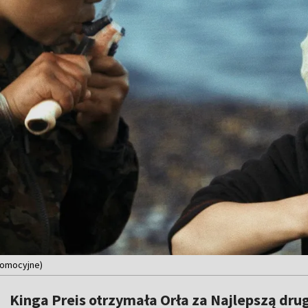
promocyjne)
Kinga Preis otrzymała Orła za Najlepszą dru