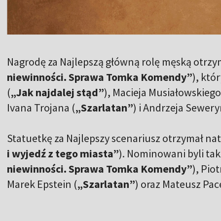
Nagrodę za Najlepszą główną rolę męską otrzym
niewinności. Sprawa Tomka Komendy”
), któ
(
„Jak najdalej stąd”
), Macieja Musiałowskiego
Ivana Trojana (
„Szarlatan”
) i Andrzeja Sewery
Statuetkę za Najlepszy scenariusz otrzymał nat
i wyjedź z tego miasta”
). Nominowani byli tak
niewinności. Sprawa Tomka Komendy”
), Pio
Marek Epstein (
„Szarlatan”
) oraz Mateusz Pac