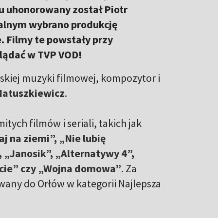
zu uhonorowany został Piotr
alnym wybrano produkcję
e. Filmy te powstały przy
oglądać w TVP VOD!
skiej muzyki filmowej, kompozytor i
Matuszkiewicz
.
ych filmów i seriali, takich jak
 na ziemi”, „Nie lubię
 „Janosik”, „Alternatywy 4”,
życie” czy „Wojna domowa”
. Za
any do Orłów w kategorii Najlepsza