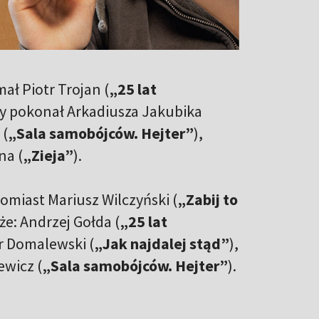
ał Piotr Trojan (
„25 lat
ry pokonał Arkadiusza Jakubika
 (
„Sala samobójców. Hejter”
),
na (
„Zieja”
).
omiast Mariusz Wilczyński (
„Zabij to
że: Andrzej Gołda (
„25 lat
tr Domalewski (
„Jak najdalej stąd”
),
ewicz (
„Sala samobójców. Hejter”
).