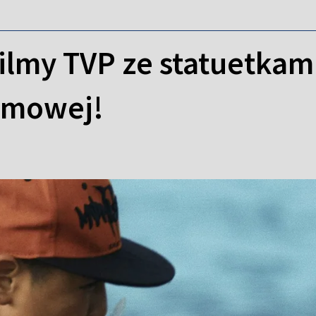
filmy TVP ze statuetkami
lmowej!