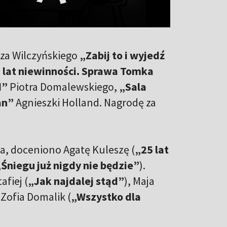
sza Wilczyńskiego
„Zabij to i wyjedź
 lat niewinności. Sprawa Tomka
d”
Piotra Domalewskiego,
„Sala
an”
Agnieszki Holland. Nagrodę za
ca, doceniono Agatę Kuleszę (
„25 lat
Śniegu już nigdy nie będzie”
).
fiej (
„Jak najdalej stąd”
), Maja
i Zofia Domalik (
„Wszystko dla