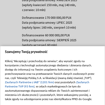
(wpłaty kwiecień 150 mln, maj 140 mln,
czerwiec 10 mln)
Dofinansowanie 170 000 000,00 PLN
Data podpisania umowy: LIPIEC 2025
(wpłaty lipiec 160 mln, sierpień 10 mln)
Dofinansowanie 60 000 000,00 PLN
Data podpisania umowy: SIERPIEŃ 2025
(wpłata wrzesień 60 mln)
Szanujemy Twoją prywatność
Dofinansowanie 635 783 051,21 PLN
Data podpisania umowy: WRZESIEŃ 2025
Kliknij "Akceptuję i przechodzę do serwisu", aby wyrazić zgody na
(wpłata wrzesień 100 mln, październik 350
korzystanie z technologii automatycznego śledzenia i zbierania danych,
mln, listopad 265 mln)
dostęp do informacji na Twoim urządzeniu końcowym i ich
przechowywanie oraz na przetwarzanie Twoich danych osobowych przez
Dofinansowanie 48 862 000,00 PLN
nas, czyli Telewizję Polską S.A. w likwidacji (zwaną dalej również „TVP”),
Data podpisania umowy: GRUDZIEŃ 2025
Zaufanych Partnerów z IAB* (1201 firm)
oraz pozostałych
Zaufanych
(wpłata grudzień 60,548 mln)
Partnerów TVP (93 firm)
, w celach marketingowych (w tym do
zautomatyzowanego dopasowania reklam do Twoich zainteresowań i
Dofinansowanie 900 000 000,00 PLN
mierzenia ich skuteczności) i pozostałych, które wskazujemy poniżej, a
Data podpisania umowy: LUTY 2026 (wpłata
także zgody na udostępnianie przez nas identyfikatora PPID do Google.
26 lutego 80 mln, 4 marca 370 mln,
8