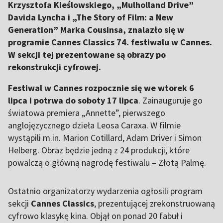
Krzysztofa Kieślowskiego, „Mulholland Drive”
Davida Lyncha i „The Story of Film: a New
Generation” Marka Cousinsa, znalazło się w
programie Cannes Classics 74. festiwalu w Cannes.
W sekcji tej prezentowane są obrazy po
rekonstrukcji cyfrowej.
Festiwal w Cannes rozpocznie się we wtorek 6
lipca i potrwa do soboty 17 lipca
. Zainauguruje go
światowa premiera „Annette”, pierwszego
anglojęzycznego dzieła Leosa Caraxa. W filmie
wystąpili m.in. Marion Cotillard, Adam Driver i Simon
Helberg. Obraz będzie jedną z 24 produkcji, które
powalczą o główną nagrodę festiwalu – Złotą Palmę.
Ostatnio organizatorzy wydarzenia ogłosili program
sekcji
Cannes Classics
, prezentującej zrekonstruowaną
cyfrowo klasykę kina. Objął on ponad 20 fabuł i