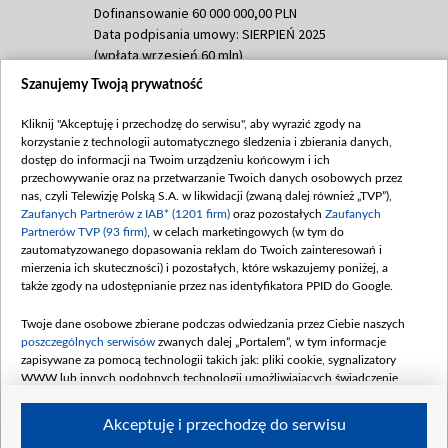
Dofinansowanie 60 000 000,00 PLN
Data podpisania umowy: SIERPIEŃ 2025
(wpłata wrzesień 60 mln)
Szanujemy Twoją prywatność
Dofinansowanie 635 783 051,21 PLN
Data podpisania umowy: WRZESIEŃ 2025
Kliknij "Akceptuję i przechodzę do serwisu", aby wyrazić zgody na
(wpłata wrzesień 100 mln, październik 350
korzystanie z technologii automatycznego śledzenia i zbierania danych,
mln, listopad 265 mln)
dostęp do informacji na Twoim urządzeniu końcowym i ich
przechowywanie oraz na przetwarzanie Twoich danych osobowych przez
Dofinansowanie 48 862 000,00 PLN
nas, czyli Telewizję Polską S.A. w likwidacji (zwaną dalej również „TVP”),
Data podpisania umowy: GRUDZIEŃ 2025
Zaufanych Partnerów z IAB* (1201 firm)
oraz pozostałych
Zaufanych
(wpłata grudzień 60,548 mln)
Partnerów TVP (93 firm)
, w celach marketingowych (w tym do
zautomatyzowanego dopasowania reklam do Twoich zainteresowań i
Dofinansowanie 900 000 000,00 PLN
mierzenia ich skuteczności) i pozostałych, które wskazujemy poniżej, a
Data podpisania umowy: LUTY 2026 (wpłata
także zgody na udostępnianie przez nas identyfikatora PPID do Google.
26 lutego 80 mln, 4 marca 370 mln,
8
kwiecień 180 mln, 7 maja 180 mln, 8
Twoje dane osobowe zbierane podczas odwiedzania przez Ciebie naszych
czerwca 90 mln)
poszczególnych serwisów
zwanych dalej „Portalem”, w tym informacje
zapisywane za pomocą technologii takich jak: pliki cookie, sygnalizatory
Dofinansowanie 250 000 000,00 PLN
WWW lub innych podobnych technologii umożliwiających świadczenie
Data podpisania umowy LIPIEC 2026 (wpłata
dopasowanych i bezpiecznych usług, personalizację treści oraz reklam,
udostępnianie funkcji mediów społecznościowych oraz analizowanie ruchu
4 sierpnia 250 mln
Akceptuję i przechodzę do serwisu
w Internecie.