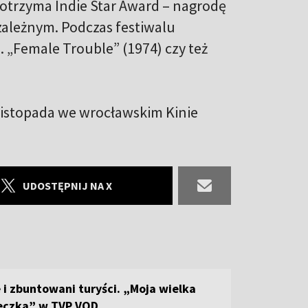
otrzyma Indie Star Award – nagrodę
leżnym. Podczas festiwalu
. „Female Trouble” (1974) czy też
 listopada we wrocławskim Kinie
UDOSTĘPNIJ NA X
 i zbuntowani turyści. „Moja wielka
eczka” w TVP VOD