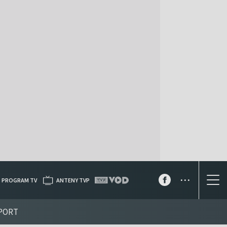
...
PROGRAM TV
ANTENY TVP
PORT