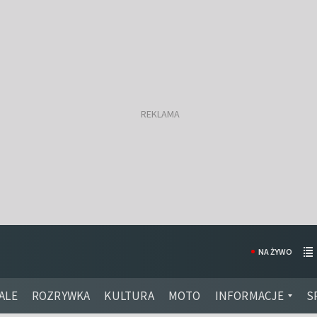
NA ŻYWO
ALE
ROZRYWKA
KULTURA
MOTO
INFORMACJE
S