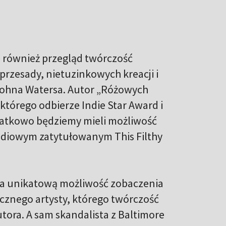
ę również przegląd twórczość
przesady, nietuzinkowych kreacji i
 Johna Watersa. Autor „Różowych
którego odbierze Indie Star Award i
odatkowo będziemy mieli możliwość
diowym zatytułowanym This Filthy
ała unikatową możliwość zobaczenia
znego artysty, którego twórczość
tora. A sam skandalista z Baltimore