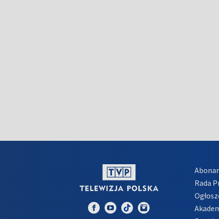
Abona
Rada 
Ogłosz
Akadem