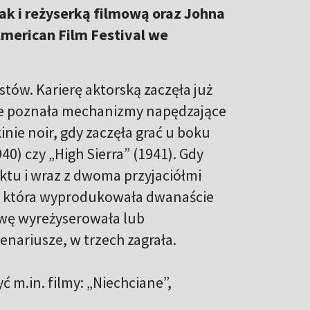
jak i reżyserką filmową oraz Johna
merican Film Festival we
stów. Karierę aktorską zaczęła już
nie poznała mechanizmy napędzające
nie noir, gdy zaczęła grać u boku
0) czy „High Sierra” (1941). Gdy
ktu i wraz z dwoma przyjaciółmi
", która wyprodukowała dwanaście
owę wyreżyserowała lub
enariusze, w trzech zagrała.
m.in. filmy: „Niechciane”,