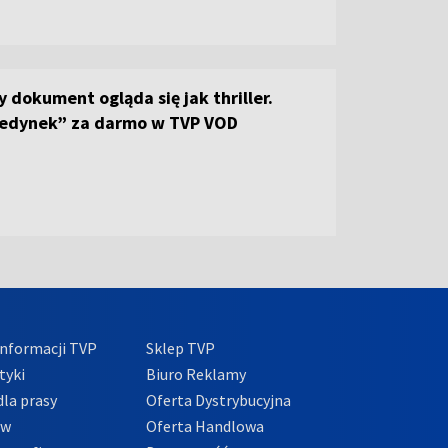
 dokument ogląda się jak thriller.
jedynek” za darmo w TVP VOD
nformacji TVP
Sklep TVP
tyki
Biuro Reklamy
la prasy
Oferta Dystrybucyjna
ów
Oferta Handlowa