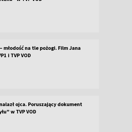
– młodość na tle pożogi. Film Jana
P1 i TVP VOD
nalazł ojca. Poruszający dokument
pyłu” w TVP VOD