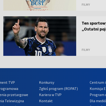
FILMY
Ten sportowy
„Ostatni po
FILMY
ment TVP
Konkursy
Centrum i
Programowa
Zgłoś program (ROPAT)
Komisja E
enia przetargowe
Kariera w TVP
Program d
ia Telewizyjna
Kontakt
Dla medi