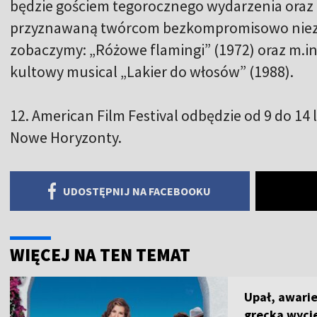
będzie gościem tegorocznego wydarzenia oraz 
przyznawaną twórcom bezkompromisowo nieza
zobaczymy: „Różowe flamingi” (1972) oraz m.in
kultowy musical „Lakier do włosów” (1988).
12. American Film Festival odbędzie od 9 do 14
Nowe Horyzonty.
UDOSTĘPNIJ NA FACEBOOKU
WIĘCEJ NA TEN TEMAT
Upał, awarie
grecka wyci