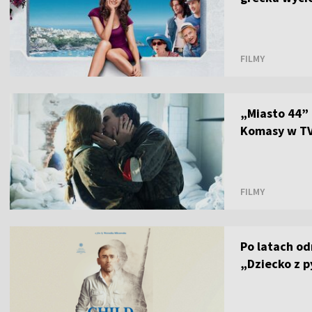
FILMY
„Miasto 44” 
Komasy w TV
FILMY
Po latach od
„Dziecko z 