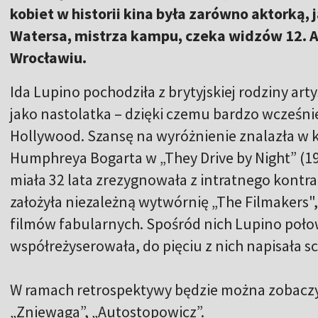
kobiet w historii kina była zarówno aktorką, 
Watersa, mistrza kampu, czeka widzów 12. A
Wrocławiu.
Ida Lupino pochodziła z brytyjskiej rodziny arty
jako nastolatka – dzięki czemu bardzo wcześ
Hollywood. Szansę na wyróżnienie znalazła w ki
Humphreya Bogarta w „They Drive by Night” (194
miała 32 lata zrezygnowała z intratnego kontra
założyła niezależną wytwórnię „The Filmakers
filmów fabularnych. Spośród nich Lupino poł
współreżyserowała, do pięciu z nich napisała sc
W ramach retrospektywy będzie można zobaczyć 
„Zniewaga”, „Autostopowicz”.