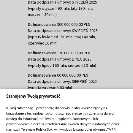
Data podpisania umowy: STYCZEŃ 2025
(wpłaty styczeń 90 mln, luty 130 mln,
marzec 130 mln)
Dofinansowanie 300 000 000,00 PLN
Data podpisania umowy: KWIECIEŃ 2025
(wpłaty kwiecień 150 mln, maj 140 mln,
czerwiec 10 mln)
Dofinansowanie 170 000 000,00 PLN
Data podpisania umowy: LIPIEC 2025
(wpłaty lipiec 160 mln, sierpień 10 mln)
Dofinansowanie 60 000 000,00 PLN
Data podpisania umowy: SIERPIEŃ 2025
(wpłata wrzesień 60 mln)
Szanujemy Twoją prywatność
Dofinansowanie 635 783 051,21 PLN
Data podpisania umowy: WRZESIEŃ 2025
Kliknij "Akceptuję i przechodzę do serwisu", aby wyrazić zgody na
(wpłata wrzesień 100 mln, październik 350
korzystanie z technologii automatycznego śledzenia i zbierania danych,
mln, listopad 265 mln)
dostęp do informacji na Twoim urządzeniu końcowym i ich
przechowywanie oraz na przetwarzanie Twoich danych osobowych przez
Dofinansowanie 48 862 000,00 PLN
nas, czyli Telewizję Polską S.A. w likwidacji (zwaną dalej również „TVP”),
Data podpisania umowy: GRUDZIEŃ 2025