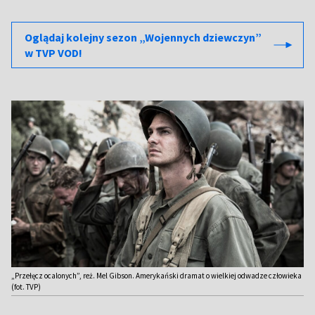
Oglądaj kolejny sezon „Wojennych dziewczyn”
w TVP VOD!
„Przełęcz ocalonych”, reż. Mel Gibson. Amerykański dramat o wielkiej odwadze człowieka
(fot. TVP)