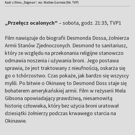
Kadr z filmu „Dogman”, reż. Matteo Garrone (fot. TVP)
„Przełęcz ocalonych”
– sobota, godz. 21:35, TVP1
Film nawiązuje do biografii Desmonda Dossa, żołnierza
Armii Stanów Zjednoczonych. Desmond to sanitariusz,
który ze względu na przekonania religijne stanowczo
odmawia noszenia i używania broni. Jego postawa
sprawia, że jest traktowany z nieufnością, oskarża się
go o tchórzostwo. Czas pokaże, jak bardzo się wszyscy
mylili. Po bitwie o Okinawę to Desmond Doss staje się
bohaterem amerykańskiej armii. Film w reżyserii Mela
Gibsona opowiadający prawdziwą, niesamowitą
historię człowieka, który bez użycia broni uratował
dziesiątki żołnierzy podczas krwawego starcia na
Okinawie.