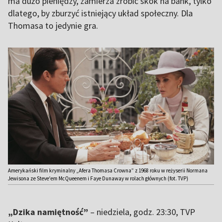
ma dużo pieniędzy, zamierza zrobić skok na bank, tylko
dlatego, by zburzyć istniejący układ społeczny. Dla
Thomasa to jedynie gra.
Amerykański film kryminalny „Afera Thomasa Crowna” z 1968 roku w reżyserii Normana
Jewisona ze Steve'em McQueenem i Faye Dunaway w rolach głównych (fot. TVP)
„Dzika namiętność”
– niedziela, godz. 23:30, TVP