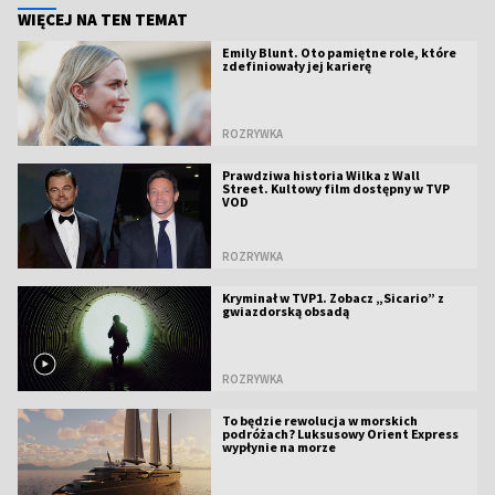
WIĘCEJ NA TEN TEMAT
Emily Blunt. Oto pamiętne role, które
zdefiniowały jej karierę
ROZRYWKA
Prawdziwa historia Wilka z Wall
Street. Kultowy film dostępny w TVP
VOD
ROZRYWKA
Kryminał w TVP1. Zobacz „Sicario” z
gwiazdorską obsadą
ROZRYWKA
To będzie rewolucja w morskich
podróżach? Luksusowy Orient Express
wypłynie na morze