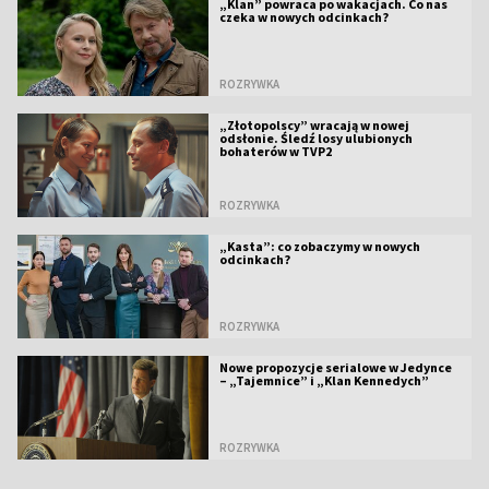
„Klan” powraca po wakacjach. Co nas
czeka w nowych odcinkach?
ROZRYWKA
„Złotopolscy” wracają w nowej
odsłonie. Śledź losy ulubionych
bohaterów w TVP2
ROZRYWKA
„Kasta”: co zobaczymy w nowych
odcinkach?
ROZRYWKA
Nowe propozycje serialowe w Jedynce
– „Tajemnice” i „Klan Kennedych”
ROZRYWKA