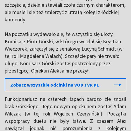
szczęścia, dzielnie stawiali czoła czarnym charakterom,
ale musieli się też zmierzyć z utratą kolegi z łódzkiej
komendy.
Na początku wydawało się, że wszystko się ułoży.
Komisarz Piotr Górski, w którego wcielał się Krystian
Wieczorek, zaręczył się z serialową Lucyną Schmidt (w
tej roli Magdalena Walach). Szczęście pary nie trwało
długo. Komisarz Górski został postrzelony przez
przestępcę. Opiekun Aleksa nie przeżył.
Zobacz wszystkie odcinki na VOD.TVP.PL
Funkcjonariusz na czterech łapach bardzo źle znosił
brak Górskiego. Jego nowym opiekunem został Adam
Wilczak (w tej roli Wojciech Czerwiński). Początki
współpracy duetu nie były łatwe. Z czasem Alex
nawiązał jednak nić porozumienia z kolejnym