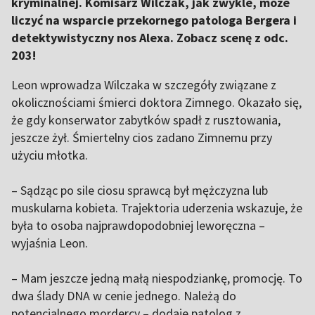
kryminalnej. Komisarz Wilczak, jak zwykle, może
liczyć na wsparcie przekornego patologa Bergera i
detektywistyczny nos Alexa. Zobacz scenę z odc.
203!
Leon wprowadza Wilczaka w szczegóły związane z
okolicznościami śmierci doktora Zimnego. Okazało się,
że gdy konserwator zabytków spadł z rusztowania,
jeszcze żył. Śmiertelny cios zadano Zimnemu przy
użyciu młotka.
– Sądząc po sile ciosu sprawcą był mężczyzna lub
muskularna kobieta. Trajektoria uderzenia wskazuje, że
była to osoba najprawdopodobniej leworęczna –
wyjaśnia Leon.
– Mam jeszcze jedną małą niespodziankę, promocję. To
dwa ślady DNA w cenie jednego. Należą do
potencjalnego mordercy – dodaje patolog z