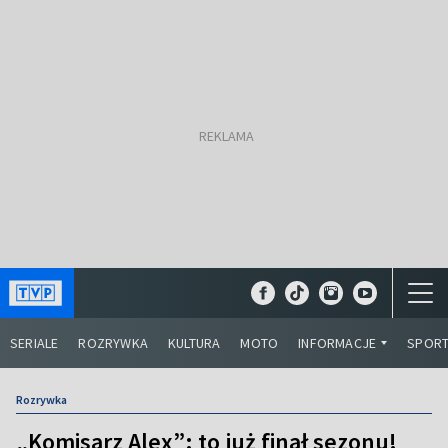
SERIALE
ROZRYWKA
KULTURA
MOTO
INFORMACJE
SPOR
Rozrywka
„Komisarz Alex”: to już finał sezonu!