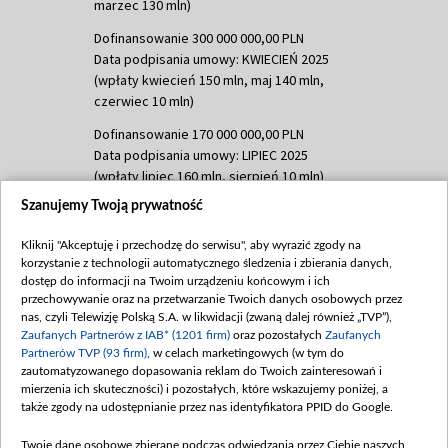
marzec 130 mln)
Dofinansowanie 300 000 000,00 PLN
Data podpisania umowy: KWIECIEŃ 2025
(wpłaty kwiecień 150 mln, maj 140 mln,
czerwiec 10 mln)
Dofinansowanie 170 000 000,00 PLN
Data podpisania umowy: LIPIEC 2025
(wpłaty lipiec 160 mln, sierpień 10 mln)
Szanujemy Twoją prywatność
Dofinansowanie 60 000 000,00 PLN
Data podpisania umowy: SIERPIEŃ 2025
Kliknij "Akceptuję i przechodzę do serwisu", aby wyrazić zgody na
(wpłata wrzesień 60 mln)
korzystanie z technologii automatycznego śledzenia i zbierania danych,
Dofinansowanie 635 783 051,21 PLN
dostęp do informacji na Twoim urządzeniu końcowym i ich
przechowywanie oraz na przetwarzanie Twoich danych osobowych przez
Data podpisania umowy: WRZESIEŃ 2025
nas, czyli Telewizję Polską S.A. w likwidacji (zwaną dalej również „TVP”),
(wpłata wrzesień 100 mln, październik 350
Zaufanych Partnerów z IAB* (1201 firm)
oraz pozostałych
Zaufanych
mln, listopad 265 mln)
Partnerów TVP (93 firm)
, w celach marketingowych (w tym do
zautomatyzowanego dopasowania reklam do Twoich zainteresowań i
Dofinansowanie 48 862 000,00 PLN
mierzenia ich skuteczności) i pozostałych, które wskazujemy poniżej, a
Data podpisania umowy: GRUDZIEŃ 2025
także zgody na udostępnianie przez nas identyfikatora PPID do Google.
(wpłata grudzień 60,548 mln)
Twoje dane osobowe zbierane podczas odwiedzania przez Ciebie naszych