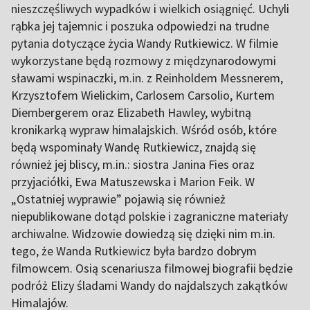
nieszczęśliwych wypadków i wielkich osiągnięć. Uchyli
rąbka jej tajemnic i poszuka odpowiedzi na trudne
pytania dotyczące życia Wandy Rutkiewicz. W filmie
wykorzystane będą rozmowy z międzynarodowymi
sławami wspinaczki, m.in. z Reinholdem Messnerem,
Krzysztofem Wielickim, Carlosem Carsolio, Kurtem
Diembergerem oraz Elizabeth Hawley, wybitną
kronikarką wypraw himalajskich. Wśród osób, które
będą wspominały Wandę Rutkiewicz, znajdą się
również jej bliscy, m.in.: siostra Janina Fies oraz
przyjaciółki, Ewa Matuszewska i Marion Feik. W
„Ostatniej wyprawie” pojawią się również
niepublikowane dotąd polskie i zagraniczne materiały
archiwalne. Widzowie dowiedzą się dzięki nim m.in.
tego, że Wanda Rutkiewicz była bardzo dobrym
filmowcem. Osią scenariusza filmowej biografii będzie
podróż Elizy śladami Wandy do najdalszych zakątków
Himalajów.