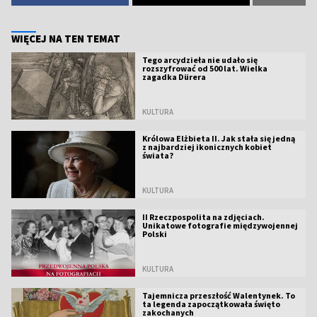
WIĘCEJ NA TEN TEMAT
Tego arcydzieła nie udało się
rozszyfrować od 500 lat. Wielka
zagadka Dürera
KULTURA
Królowa Elżbieta II. Jak stała się jedną
z najbardziej ikonicznych kobiet
świata?
KULTURA
II Rzeczpospolita na zdjęciach.
Unikatowe fotografie międzywojennej
Polski
KULTURA
Tajemnicza przeszłość Walentynek. To
ta legenda zapoczątkowała święto
zakochanych