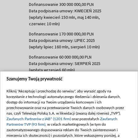
Dofinansowanie 300 000 000,00 PLN
Data podpisania umowy: KWIECIEŃ 2025
(wpłaty kwiecień 150 mln, maj 140 mln,
czerwiec 10 mln)
Dofinansowanie 170 000 000,00 PLN
Data podpisania umowy: LIPIEC 2025
(wpłaty lipiec 160 mln, sierpień 10 mln)
Dofinansowanie 60 000 000,00 PLN
Data podpisania umowy: SIERPIEŃ 2025
(wpłata wrzesień 60 mln)
Szanujemy Twoją prywatność
Dofinansowanie 635 783 051,21 PLN
Data podpisania umowy: WRZESIEŃ 2025
Kliknij "Akceptuję i przechodzę do serwisu", aby wyrazić zgody na
(wpłata wrzesień 100 mln, październik 350
korzystanie z technologii automatycznego śledzenia i zbierania danych,
mln, listopad 265 mln)
dostęp do informacji na Twoim urządzeniu końcowym i ich
przechowywanie oraz na przetwarzanie Twoich danych osobowych przez
Dofinansowanie 48 862 000,00 PLN
nas, czyli Telewizję Polską S.A. w likwidacji (zwaną dalej również „TVP”),
Data podpisania umowy: GRUDZIEŃ 2025
Zaufanych Partnerów z IAB* (1201 firm)
oraz pozostałych
Zaufanych
(wpłata grudzień 60,548 mln)
Partnerów TVP (93 firm)
, w celach marketingowych (w tym do
zautomatyzowanego dopasowania reklam do Twoich zainteresowań i
Dofinansowanie 900 000 000,00 PLN
mierzenia ich skuteczności) i pozostałych, które wskazujemy poniżej, a