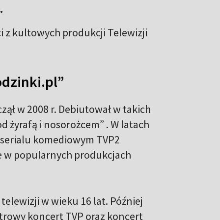
.
ci z kultowych produkcji Telewizji
dzinki.pl”
czął w 2008 r. Debiutował w takich
d żyrafą i nosorożcem” . W latach
w serialu komediowym TVP2
że w popularnych produkcjach
elewizji w wieku 16 lat. Później
strowy koncert TVP oraz koncert