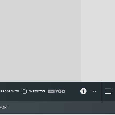
...
PROGRAM TV
ANTENY TVP
PORT