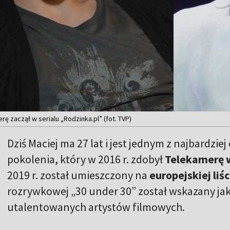
erę zaczął w serialu „Rodzinka.pl” (fot. TVP)
Dziś Maciej ma 27 lat i jest jednym z najbardzi
pokolenia, który w 2016 r. zdobył
Telekamerę w
2019 r. został umieszczony na
europejskiej li
rozrywkowej „30 under 30” został wskazany ja
utalentowanych artystów filmowych.