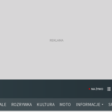
NA ŻYWO
ALE
ROZRYWKA
KULTURA
MOTO
INFORMACJE
S