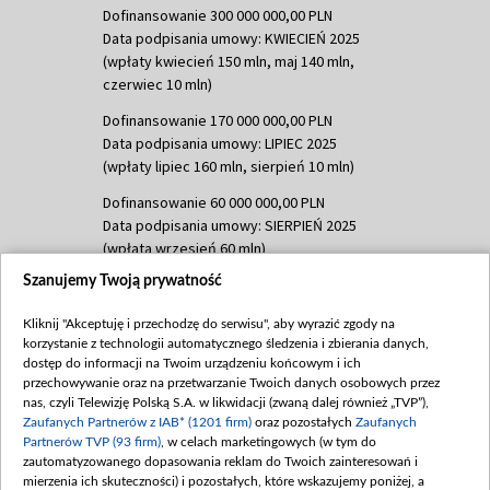
Dofinansowanie 300 000 000,00 PLN
Data podpisania umowy: KWIECIEŃ 2025
(wpłaty kwiecień 150 mln, maj 140 mln,
czerwiec 10 mln)
Dofinansowanie 170 000 000,00 PLN
Data podpisania umowy: LIPIEC 2025
(wpłaty lipiec 160 mln, sierpień 10 mln)
Dofinansowanie 60 000 000,00 PLN
Data podpisania umowy: SIERPIEŃ 2025
(wpłata wrzesień 60 mln)
Szanujemy Twoją prywatność
Dofinansowanie 635 783 051,21 PLN
Data podpisania umowy: WRZESIEŃ 2025
Kliknij "Akceptuję i przechodzę do serwisu", aby wyrazić zgody na
(wpłata wrzesień 100 mln, październik 350
korzystanie z technologii automatycznego śledzenia i zbierania danych,
mln, listopad 265 mln)
dostęp do informacji na Twoim urządzeniu końcowym i ich
przechowywanie oraz na przetwarzanie Twoich danych osobowych przez
Dofinansowanie 48 862 000,00 PLN
nas, czyli Telewizję Polską S.A. w likwidacji (zwaną dalej również „TVP”),
Data podpisania umowy: GRUDZIEŃ 2025
Zaufanych Partnerów z IAB* (1201 firm)
oraz pozostałych
Zaufanych
(wpłata grudzień 60,548 mln)
Partnerów TVP (93 firm)
, w celach marketingowych (w tym do
zautomatyzowanego dopasowania reklam do Twoich zainteresowań i
Dofinansowanie 900 000 000,00 PLN
mierzenia ich skuteczności) i pozostałych, które wskazujemy poniżej, a