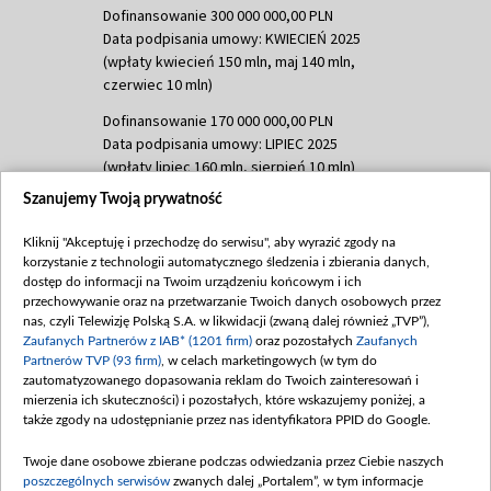
Dofinansowanie 300 000 000,00 PLN
Data podpisania umowy: KWIECIEŃ 2025
(wpłaty kwiecień 150 mln, maj 140 mln,
czerwiec 10 mln)
Dofinansowanie 170 000 000,00 PLN
Data podpisania umowy: LIPIEC 2025
(wpłaty lipiec 160 mln, sierpień 10 mln)
Szanujemy Twoją prywatność
Dofinansowanie 60 000 000,00 PLN
Data podpisania umowy: SIERPIEŃ 2025
Kliknij "Akceptuję i przechodzę do serwisu", aby wyrazić zgody na
(wpłata wrzesień 60 mln)
korzystanie z technologii automatycznego śledzenia i zbierania danych,
dostęp do informacji na Twoim urządzeniu końcowym i ich
Dofinansowanie 635 783 051,21 PLN
przechowywanie oraz na przetwarzanie Twoich danych osobowych przez
Data podpisania umowy: WRZESIEŃ 2025
nas, czyli Telewizję Polską S.A. w likwidacji (zwaną dalej również „TVP”),
(wpłata wrzesień 100 mln, październik 350
Zaufanych Partnerów z IAB* (1201 firm)
oraz pozostałych
Zaufanych
mln, listopad 265 mln)
Partnerów TVP (93 firm)
, w celach marketingowych (w tym do
zautomatyzowanego dopasowania reklam do Twoich zainteresowań i
Dofinansowanie 48 862 000,00 PLN
mierzenia ich skuteczności) i pozostałych, które wskazujemy poniżej, a
Data podpisania umowy: GRUDZIEŃ 2025
także zgody na udostępnianie przez nas identyfikatora PPID do Google.
(wpłata grudzień 60,548 mln)
Twoje dane osobowe zbierane podczas odwiedzania przez Ciebie naszych
Dofinansowanie 900 000 000,00 PLN
poszczególnych serwisów
zwanych dalej „Portalem”, w tym informacje