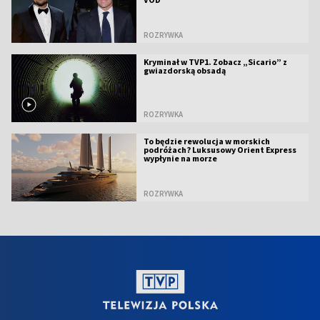
ROZRYWKA
Kryminał w TVP1. Zobacz „Sicario” z
gwiazdorską obsadą
ROZRYWKA
To będzie rewolucja w morskich
podróżach? Luksusowy Orient Express
wypłynie na morze
ROZRYWKA