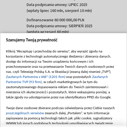
Data podpisania umowy: LIPIEC 2025
(wpłaty lipiec 160 mln, sierpień 10 mln)
Dofinansowanie 60 000 000,00 PLN
Data podpisania umowy: SIERPIEŃ 2025
(wpłata wrzesień 60 mln)
Szanujemy Twoją prywatność
Dofinansowanie 635 783 051,21 PLN
Data podpisania umowy: WRZESIEŃ 2025
Kliknij "Akceptuję i przechodzę do serwisu", aby wyrazić zgody na
(wpłata wrzesień 100 mln, październik 350
korzystanie z technologii automatycznego śledzenia i zbierania danych,
mln, listopad 265 mln)
dostęp do informacji na Twoim urządzeniu końcowym i ich
przechowywanie oraz na przetwarzanie Twoich danych osobowych przez
Dofinansowanie 48 862 000,00 PLN
nas, czyli Telewizję Polską S.A. w likwidacji (zwaną dalej również „TVP”),
Data podpisania umowy: GRUDZIEŃ 2025
Zaufanych Partnerów z IAB* (1201 firm)
oraz pozostałych
Zaufanych
(wpłata grudzień 60,548 mln)
Partnerów TVP (93 firm)
, w celach marketingowych (w tym do
zautomatyzowanego dopasowania reklam do Twoich zainteresowań i
Dofinansowanie 900 000 000,00 PLN
mierzenia ich skuteczności) i pozostałych, które wskazujemy poniżej, a
Data podpisania umowy: LUTY 2026 (wpłata
także zgody na udostępnianie przez nas identyfikatora PPID do Google.
26 lutego 80 mln, 4 marca 370 mln,
8
kwiecień 180 mln, 7 maja 180 mln, 8
Twoje dane osobowe zbierane podczas odwiedzania przez Ciebie naszych
czerwca 90 mln)
poszczególnych serwisów
zwanych dalej „Portalem”, w tym informacje
zapisywane za pomocą technologii takich jak: pliki cookie, sygnalizatory
Dofinansowanie 250 000 000,00 PLN
WWW lub innych podobnych technologii umożliwiających świadczenie