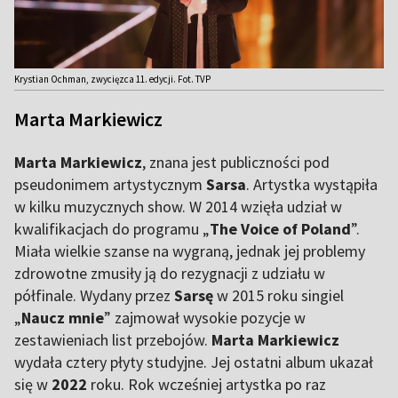
Krystian Ochman, zwycięzca 11. edycji. Fot. TVP
Marta Markiewicz
Marta Markiewicz
, znana jest publiczności pod
pseudonimem artystycznym
Sarsa
. Artystka wystąpiła
w kilku muzycznych show. W 2014 wzięła udział w
kwalifikacjach do programu „
The Voice of Poland
”.
Miała wielkie szanse na wygraną, jednak jej problemy
zdrowotne zmusiły ją do rezygnacji z udziału w
półfinale. Wydany przez
Sarsę
w 2015 roku singiel
„
Naucz mnie
” zajmował wysokie pozycje w
zestawieniach list przebojów.
Marta Markiewicz
wydała cztery płyty studyjne. Jej ostatni album ukazał
się w
2022
roku. Rok wcześniej artystka po raz