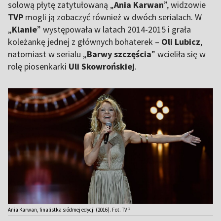
solową płytę zatytułowaną „
Ania Karwan
”, widzowie
TVP
mogli ją zobaczyć również w dwóch serialach. W
„
Klanie
” występowała w latach 2014-2015 i grała
koleżankę jednej z głównych bohaterek –
Oli Lubicz
,
natomiast w serialu „
Barwy szczęścia
” wcieliła się w
rolę piosenkarki
Uli Skowrońskiej
.
Ania Karwan, finalistka siódmej edycji (2016). Fot. TVP