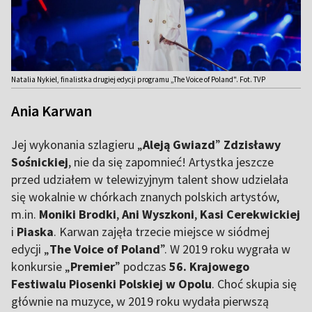
Natalia Nykiel, finalistka drugiej edycji programu „The Voice of Poland". Fot. TVP
Ania Karwan
Jej wykonania szlagieru „
Aleją Gwiazd
”
Zdzisławy
Sośnickiej
, nie da się zapomnieć! Artystka jeszcze
przed udziałem w telewizyjnym talent show udzielała
się wokalnie w chórkach znanych polskich artystów,
m.in.
Moniki Brodki
,
Ani Wyszkoni
,
Kasi Cerekwickiej
i
Piaska
. Karwan zajęła trzecie miejsce w siódmej
edycji „
The Voice of Poland
”. W 2019 roku wygrała w
konkursie „
Premier
” podczas
56. Krajowego
Festiwalu Piosenki Polskiej w Opolu
. Choć skupia się
głównie na muzyce, w 2019 roku wydała pierwszą