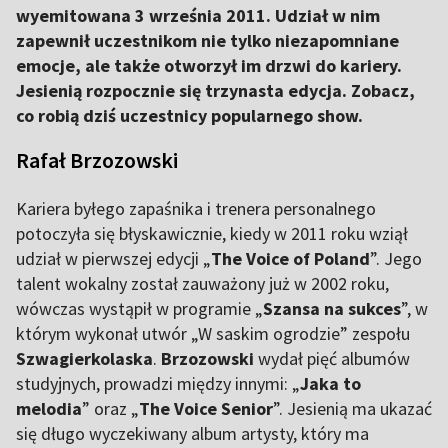
wyemitowana 3 września 2011. Udział w nim
zapewnił uczestnikom nie tylko niezapomniane
emocje, ale także otworzył im drzwi do kariery.
Jesienią rozpocznie się trzynasta edycja. Zobacz,
co robią dziś uczestnicy popularnego show.
Rafał Brzozowski
Kariera byłego zapaśnika i trenera personalnego
potoczyła się błyskawicznie, kiedy w 2011 roku wziął
udział w pierwszej edycji „
The Voice of Poland
”. Jego
talent wokalny został zauważony już w 2002 roku,
wówczas wystąpił w programie „
Szansa na sukces
”, w
którym wykonał utwór „W saskim ogrodzie” zespołu
Szwagierkolaska
.
Brzozowski
wydał pięć albumów
studyjnych, prowadzi między innymi: „
Jaka to
melodia
” oraz „
The Voice Senior
”. Jesienią ma ukazać
się długo wyczekiwany album artysty, który ma