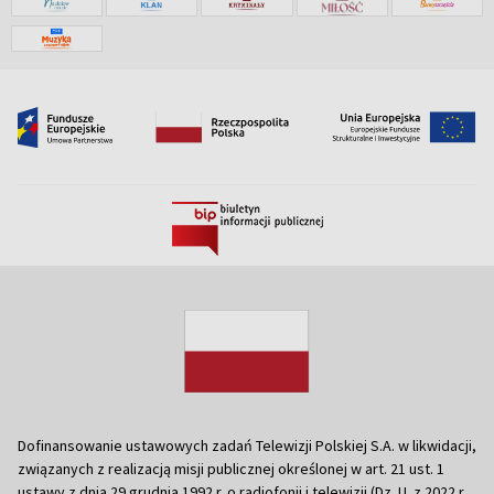
Dofinansowanie ustawowych zadań Telewizji Polskiej S.A. w likwidacji,
związanych z realizacją misji publicznej określonej w art. 21 ust. 1
ustawy z dnia 29 grudnia 1992 r. o radiofonii i telewizji (Dz. U. z 2022 r.