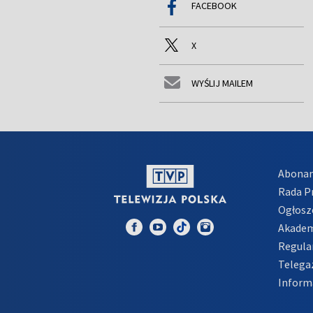
FACEBOOK
X
WYŚLIJ MAILEM
Abona
Rada 
Ogłosz
Akadem
Regula
Telega
Inform