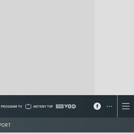
...
PROGRAM TV
ANTENY TVP
PORT