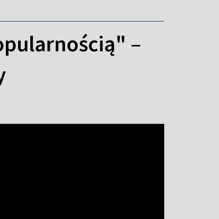
opularnością" –
y