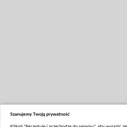
Szanujemy Twoją prywatność
Kliknij "Akceptuję i przechodzę do serwisu", aby wyrazić z