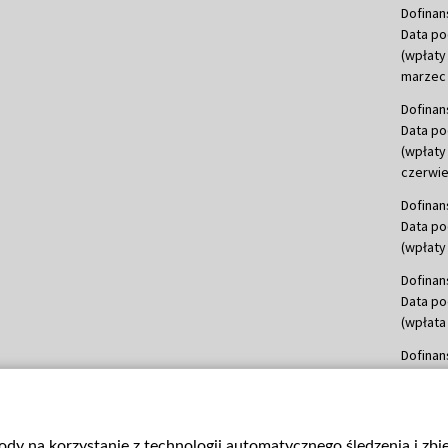
Dofinan
Data po
(wpłaty
marzec 
Dofinan
Data po
(wpłaty
czerwie
Dofinan
Data po
(wpłaty 
Dofinan
Data po
(wpłata
Dofinan
Data po
(wpłata
mln, lis
gody na korzystanie z technologii automatycznego śledzenia i zb