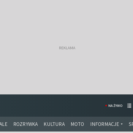
NA ŻYWO
ALE
ROZRYWKA
KULTURA
MOTO
INFORMACJE
S