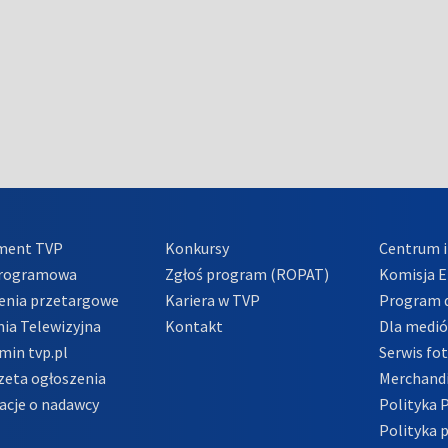
ment TVP
Konkursy
Centrum i
Programowa
Zgłoś program (ROPAT)
Komisja E
enia przetargowe
Kariera w TVP
Program d
ia Telewizyjna
Kontakt
Dla medi
min tvp.pl
Serwis fo
zeta ogłoszenia
Merchandi
acje o nadawcy
Polityka 
Polityka 