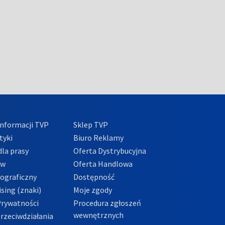
nformacji TVP
Sklep TVP
tyki
Biuro Reklamy
la prasy
Oferta Dystrybucyjna
ów
Oferta Handlowa
tograficzny
Dostępność
sing (znaki)
Moje zgody
Prywatności
Procedura zgłoszeń
wewnętrznych
przeciwdziałania