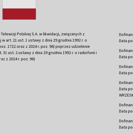
ewizji Polskiej S.A. w likwidacji, związanych z
Dofinan
j w art. 21 ust. 1 ustawy z dnia 29 grudnia 1992 r. o
Data po
r. poz. 1722 oraz z 2024 r. poz. 96) poprzez udzielenie
Dofinan
 31 ust. 2 ustawy z dnia 29 grudnia 1992 r. o radiofonii i
Data po
raz z 2024 r. poz. 96)
Dofinan
Data po
Dofinan
Data po
WRZESIE
Dofinan
Data po
Dofinan
Data po