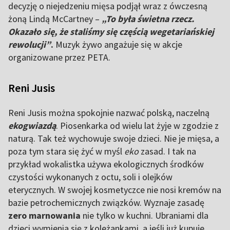
decyzję o niejedzeniu mięsa podjął wraz z ówczesną
żoną Lindą McCartney –
„To była świetna rzecz.
Okazało się, że staliśmy się częścią wegetariańskiej
rewolucji”
.
Muzyk żywo angażuje się w akcje
organizowane przez PETA.
Reni Jusis
Reni Jusis można spokojnie nazwać polską, naczelną
ekogwiazdą
. Piosenkarka od wielu lat żyje w zgodzie z
naturą. Tak też wychowuje swoje dzieci. Nie je mięsa, a
poza tym stara się żyć w myśl
eko
zasad. I tak na
przykład wokalistka używa ekologicznych środków
czystości wykonanych z octu, soli i olejków
eterycznych. W swojej kosmetyczce nie nosi kremów na
bazie petrochemicznych związków. Wyznaje zasadę
zero marnowania
nie tylko w kuchni. Ubraniami dla
dzieci wymienia się z koleżankami, a jeśli już kupuje