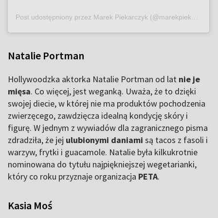
Post udostępniony przez Marek Piekarczyk (@marekpiekarczyk.official)
Natalie Portman
Hollywoodzka aktorka Natalie Portman od lat
nie je
mięsa
. Co więcej, jest weganką. Uważa, że to dzięki
swojej diecie, w której nie ma produktów pochodzenia
zwierzęcego, zawdzięcza idealną kondycję skóry i
figurę. W jednym z wywiadów dla zagranicznego pisma
zdradziła, że jej
ulubionymi daniami
są tacos z fasoli i
warzyw, frytki i guacamole. Natalie była kilkukrotnie
nominowana do tytułu najpiękniejszej wegetarianki,
który co roku przyznaje organizacja
PETA
.
Kasia Moś