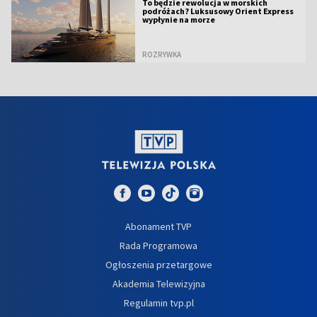
To będzie rewolucja w morskich
podróżach? Luksusowy Orient Express
wypłynie na morze
ROZRYWKA
Abonament TVP
Rada Programowa
Ogłoszenia przetargowe
Akademia Telewizyjna
Regulamin tvp.pl