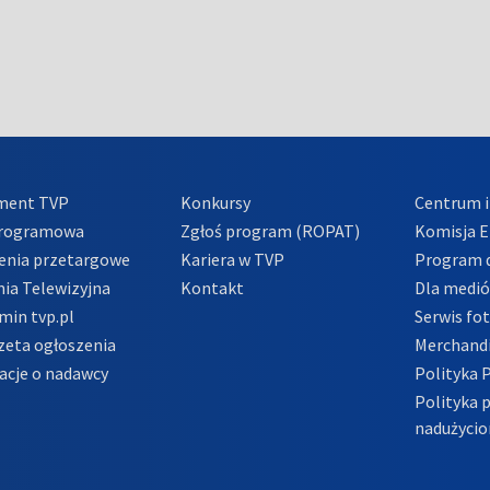
ment TVP
Konkursy
Centrum i
Programowa
Zgłoś program (ROPAT)
Komisja E
enia przetargowe
Kariera w TVP
Program d
ia Telewizyjna
Kontakt
Dla medi
min tvp.pl
Serwis fo
zeta ogłoszenia
Merchandi
acje o nadawcy
Polityka 
Polityka 
nadużycio