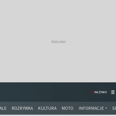
NA ŻYWO
ALE
ROZRYWKA
KULTURA
MOTO
INFORMACJE
S