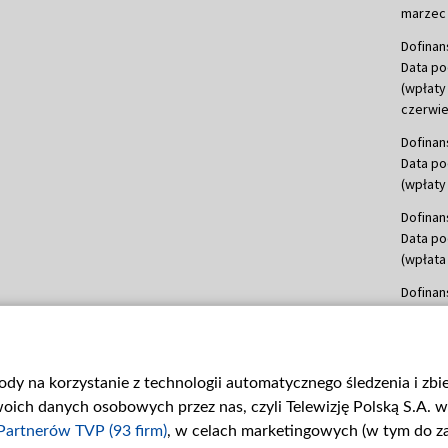
marzec 
Dofinan
Data po
(wpłaty
czerwie
Dofinan
Data po
(wpłaty 
Dofinan
Data po
(wpłata
Dofinan
Data po
(wpłata
mln, lis
gody na korzystanie z technologii automatycznego śledzenia i zb
Dofinan
ch danych osobowych przez nas, czyli Telewizję Polską S.A. w 
Data po
(wpłata
Partnerów TVP (93 firm)
, w celach marketingowych (w tym do 