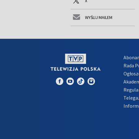
X
WYŚLIJ MAILEM
Abona
Rada 
Ogłosz
Akadem
Regula
Telega
Inform