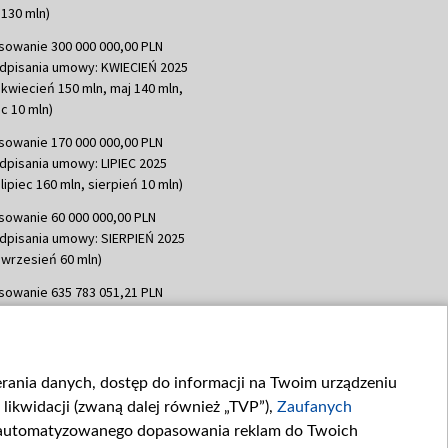
130 mln)
sowanie 300 000 000,00 PLN
dpisania umowy: KWIECIEŃ 2025
 kwiecień 150 mln, maj 140 mln,
c 10 mln)
sowanie 170 000 000,00 PLN
dpisania umowy: LIPIEC 2025
lipiec 160 mln, sierpień 10 mln)
sowanie 60 000 000,00 PLN
dpisania umowy: SIERPIEŃ 2025
 wrzesień 60 mln)
sowanie 635 783 051,21 PLN
dpisania umowy: WRZESIEŃ 2025
 wrzesień 100 mln, październik 350
topad 265 mln)
ierania danych, dostęp do informacji na Twoim urządzeniu
sowanie 48 862 000,00 PLN
likwidacji (zwaną dalej również „TVP”),
Zaufanych
dpisania umowy: GRUDZIEŃ 2025
 grudzień 60,548 mln)
zautomatyzowanego dopasowania reklam do Twoich