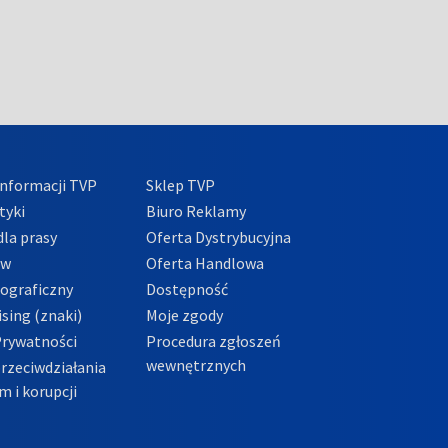
nformacji TVP
Sklep TVP
tyki
Biuro Reklamy
la prasy
Oferta Dystrybucyjna
ów
Oferta Handlowa
tograficzny
Dostępność
sing (znaki)
Moje zgody
Prywatności
Procedura zgłoszeń
wewnętrznych
przeciwdziałania
m i korupcji