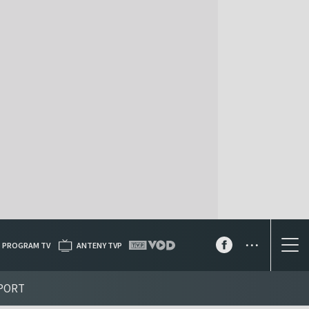
...
PROGRAM TV
ANTENY TVP
PORT