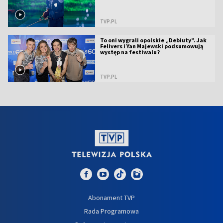
TVP.PL
To oni wygrali opolskie „Debiuty”. Jak
Felivers i Yan Majewski podsumowują
występ na festiwalu?
TVP.PL
Abonament TVP
Rada Programowa