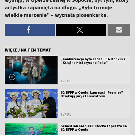
artystka zapamięta na długo. „Było to moje
wielkie marzenie” – wyznała piosenkarka.
WIĘCEJ NA TEN TEMAT
„Konkurencja była zacna”. 14. Konkurs
„Książka Historyczna Roku”
TVP.PL
60. KFPP w Opolu. Laureaci „Premier”
dziękują jury i telewidzom
TVP.PL
Sebastian Karpiel-Bułecka zaprasza na
60. KFPP w Opolu