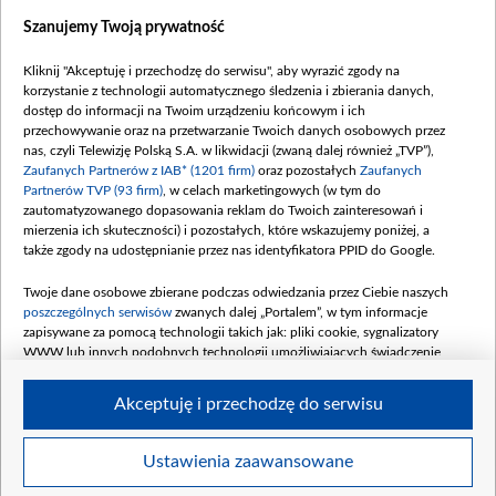
Szanujemy Twoją prywatność
Dofinansowanie 635 783 051,21 PLN
Data podpisania umowy: WRZESIEŃ 2025
Kliknij "Akceptuję i przechodzę do serwisu", aby wyrazić zgody na
(wpłata wrzesień 100 mln, październik 350
korzystanie z technologii automatycznego śledzenia i zbierania danych,
mln, listopad 265 mln)
dostęp do informacji na Twoim urządzeniu końcowym i ich
przechowywanie oraz na przetwarzanie Twoich danych osobowych przez
Dofinansowanie 48 862 000,00 PLN
nas, czyli Telewizję Polską S.A. w likwidacji (zwaną dalej również „TVP”),
Data podpisania umowy: GRUDZIEŃ 2025
Zaufanych Partnerów z IAB* (1201 firm)
oraz pozostałych
Zaufanych
(wpłata grudzień 60,548 mln)
Partnerów TVP (93 firm)
, w celach marketingowych (w tym do
zautomatyzowanego dopasowania reklam do Twoich zainteresowań i
Dofinansowanie 900 000 000,00 PLN
mierzenia ich skuteczności) i pozostałych, które wskazujemy poniżej, a
Data podpisania umowy: LUTY 2026 (wpłata
także zgody na udostępnianie przez nas identyfikatora PPID do Google.
26 lutego 80 mln, 4 marca 370 mln,
8
kwiecień 180 mln, 7 maja 180 mln, 8
Twoje dane osobowe zbierane podczas odwiedzania przez Ciebie naszych
czerwca 90 mln)
poszczególnych serwisów
zwanych dalej „Portalem”, w tym informacje
zapisywane za pomocą technologii takich jak: pliki cookie, sygnalizatory
Dofinansowanie 250 000 000,00 PLN
WWW lub innych podobnych technologii umożliwiających świadczenie
Data podpisania umowy LIPIEC 2026 (wpłata
dopasowanych i bezpiecznych usług, personalizację treści oraz reklam,
udostępnianie funkcji mediów społecznościowych oraz analizowanie ruchu
4 sierpnia 250 mln
Akceptuję i przechodzę do serwisu
w Internecie.
Twoje dane osobowe zbierane podczas odwiedzania przez Ciebie
Ustawienia zaawansowane
poszczególnych serwisów
na Portalu, takie jak adresy IP, identyfikatory
© 2026 Telewizja Polska S. A. w likwidacji
Twoich urządzeń końcowych i identyfikatory plików cookie, informacje o