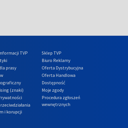
nformacji TVP
Sklep TVP
tyki
Biuro Reklamy
la prasy
Oferta Dystrybucyjna
ów
Oferta Handlowa
tograficzny
Dostępność
sing (znaki)
Moje zgody
Prywatności
Procedura zgłoszeń
wewnętrznych
przeciwdziałania
m i korupcji