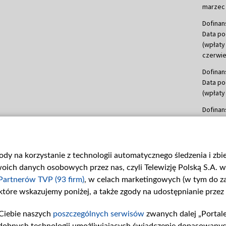
marzec 
Dofinan
Data po
(wpłaty
czerwie
Dofinan
Data po
(wpłaty 
Dofinan
Data po
(wpłata
Dofinan
gody na korzystanie z technologii automatycznego śledzenia i zb
Data po
ch danych osobowych przez nas, czyli Telewizję Polską S.A. w 
(wpłata
mln, lis
Partnerów TVP (93 firm)
, w celach marketingowych (w tym do 
 które wskazujemy poniżej, a także zgody na udostępnianie przez
Dofinan
Data po
Ciebie naszych
poszczególnych serwisów
zwanych dalej „Portal
(wpłata