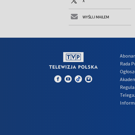
X
WYŚLIJ MAILEM
Abona
Rada 
Ogłosz
Akadem
Regula
Telega
Inform