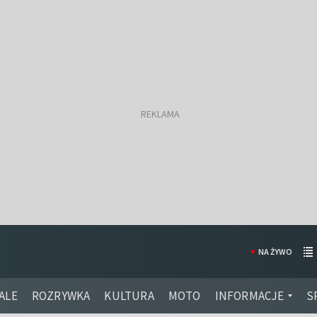
NA ŻYWO
ALE
ROZRYWKA
KULTURA
MOTO
INFORMACJE
S