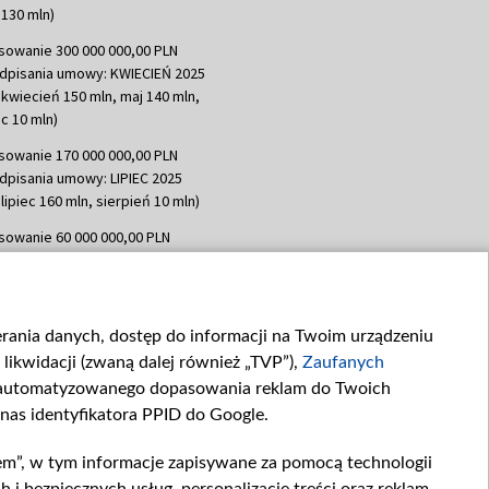
130 mln)
sowanie 300 000 000,00 PLN
dpisania umowy: KWIECIEŃ 2025
 kwiecień 150 mln, maj 140 mln,
c 10 mln)
sowanie 170 000 000,00 PLN
dpisania umowy: LIPIEC 2025
lipiec 160 mln, sierpień 10 mln)
sowanie 60 000 000,00 PLN
dpisania umowy: SIERPIEŃ 2025
 wrzesień 60 mln)
sowanie 635 783 051,21 PLN
ierania danych, dostęp do informacji na Twoim urządzeniu
dpisania umowy: WRZESIEŃ 2025
likwidacji (zwaną dalej również „TVP”),
Zaufanych
 wrzesień 100 mln, październik 350
topad 265 mln)
zautomatyzowanego dopasowania reklam do Twoich
 nas identyfikatora PPID do Google.
sowanie 48 862 000,00 PLN
dpisania umowy: GRUDZIEŃ 2025
em”, w tym informacje zapisywane za pomocą technologii
 grudzień 60,548 mln)