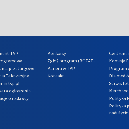
ment TVP
Konkursy
Centrum i
Programowa
Zgłoś program (ROPAT)
Komisja E
enia przetargowe
Kariera w TVP
Program d
ia Telewizyjna
Kontakt
Dla medi
min tvp.pl
Serwis fo
zeta ogłoszenia
Merchandi
acje o nadawcy
Polityka 
Polityka 
nadużycio