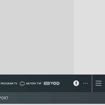
...
PROGRAM TV
ANTENY TVP
PORT