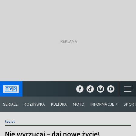
SERIALE
ROZRYWKA
KULTURA
MOTO
INFORMACJE
SPOR
tvp.pl
Nie wyrzucaj – daj nowe życie!