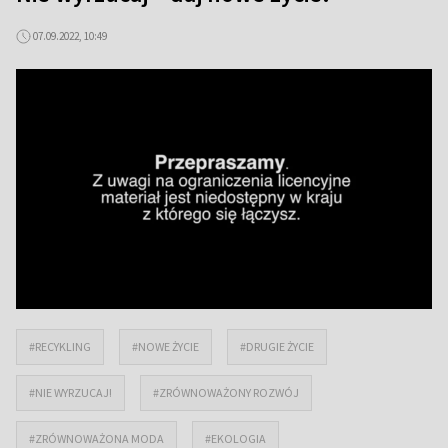
07.09.2022, 10:49
#RECYKLING
#NOWE ŻYCIE
#DRUGIE ŻYCIE
#NIE WYRZUCAJ!
#ZRÓWNOWAŻONY ROZWÓJ
#ZRÓWNOWAŻONA MODA
#EKOLOGIA