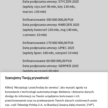
Data podpisania umowy: STYCZEŃ 2025
(wpłaty styczeń 90 mln, luty 130 mln,
marzec 130 mln)
Dofinansowanie 300 000 000,00 PLN
Data podpisania umowy: KWIECIEŃ 2025
(wpłaty kwiecień 150 mln, maj 140 mln,
czerwiec 10 mln)
Dofinansowanie 170 000 000,00 PLN
Data podpisania umowy: LIPIEC 2025
(wpłaty lipiec 160 mln, sierpień 10 mln)
Dofinansowanie 60 000 000,00 PLN
Data podpisania umowy: SIERPIEŃ 2025
(wpłata wrzesień 60 mln)
Szanujemy Twoją prywatność
Dofinansowanie 635 783 051,21 PLN
Data podpisania umowy: WRZESIEŃ 2025
Kliknij "Akceptuję i przechodzę do serwisu", aby wyrazić zgody na
(wpłata wrzesień 100 mln, październik 350
korzystanie z technologii automatycznego śledzenia i zbierania danych,
mln, listopad 265 mln)
dostęp do informacji na Twoim urządzeniu końcowym i ich
przechowywanie oraz na przetwarzanie Twoich danych osobowych przez
Dofinansowanie 48 862 000,00 PLN
nas, czyli Telewizję Polską S.A. w likwidacji (zwaną dalej również „TVP”),
Data podpisania umowy: GRUDZIEŃ 2025