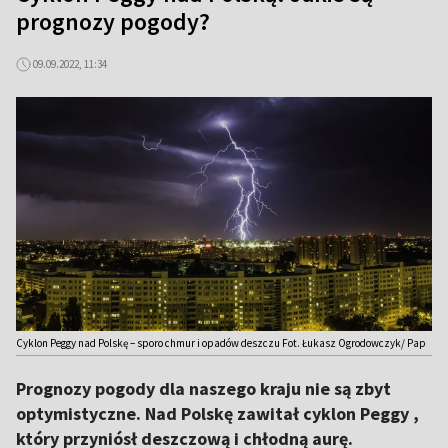
prognozy pogody?
09.09.2022, 11:34
Cyklon Peggy nad Polskę – sporo chmur i opadów deszczu Fot. Łukasz Ogrodowczyk/ Pap
Prognozy pogody dla naszego kraju nie są zbyt
optymistyczne. Nad Polskę zawitał cyklon Peggy ,
który przyniósł deszczową i chłodną aurę.