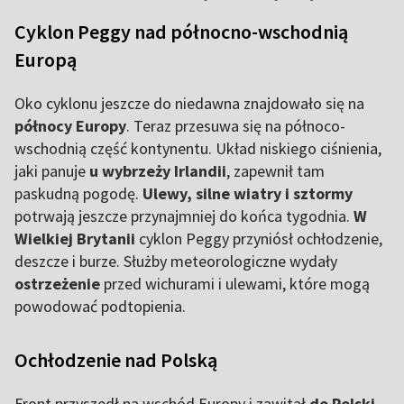
Cyklon Peggy nad północno-wschodnią
Europą
Oko cyklonu jeszcze do niedawna znajdowało się na
północy Europy
. Teraz przesuwa się na północo-
wschodnią część kontynentu. Układ niskiego ciśnienia,
jaki panuje
u wybrzeży Irlandii
, zapewnił tam
paskudną pogodę.
Ulewy, silne wiatry i sztormy
potrwają jeszcze przynajmniej do końca tygodnia.
W
Wielkiej Brytanii
cyklon Peggy przyniósł ochłodzenie,
deszcze i burze. Służby meteorologiczne wydały
ostrzeżenie
przed wichurami i ulewami, które mogą
powodować podtopienia.
Ochłodzenie nad Polską
Front przyszedł na wschód Europy i zawitał
do Polski
,