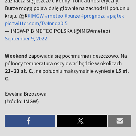
zaznacza się jeszcze chłodny front atmosferyczny.
Burze mogą pojawić się głównie na zachodzi i południu
kraju. ⛈️⬇️
#IMGW
#meteo
#burze
#prognoza
#piątek
pic.twitter.com/Tv4nnqa0I5
— IMGW-PIB METEO POLSKA (@IMGWmeteo)
September 9, 2022
Weekend
zapowiada się pochmurnie i deszczowo. Na
północy temperatura oscylować będzie w okolicach
21–23 st. C.
, na południu maksymalnie wyniesie
15 st.
C.
Ewelina Brzozowa
(źródło: IMGW)