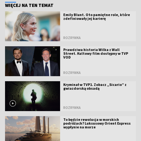
WIĘCEJ NA TEN TEMAT
Emily Blunt. Oto pamiętne role, które
zdefiniowały jej karierę
ROZRYWKA
Prawdziwa historia Wilka z Wall
Street. Kultowy film dostępny w TVP
VOD
ROZRYWKA
Kryminał w TVP1. Zobacz „Sicario” z
gwiazdorską obsadą
ROZRYWKA
To będzie rewolucja w morskich
podróżach? Luksusowy Orient Express
wypłynie na morze