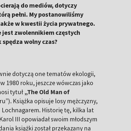
ocierają do mediów, dotyczy
którą pełni. My postanowiliśmy
także w kwestii życia prywatnego.
ie jest zwolennikiem częstych
k spędza wolny czas?
ównie dotyczą one tematów ekologii,
a w 1980 roku, jeszcze wówczas jako
nosi tytuł
„The Old Man of
ru”). Książka opisuje losy mężczyzny,
 Lochnagarem. Historię tę, kilka lat
 Karol III opowiadał swoim młodszym
ania książki został przekazany na