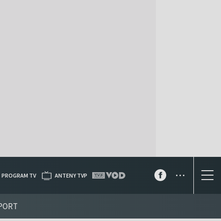
...
PROGRAM TV
ANTENY TVP
PORT