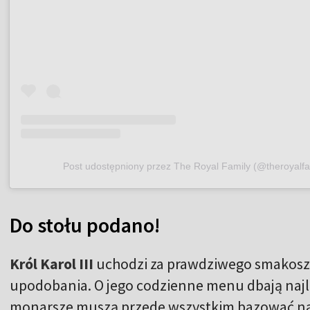
Post udostępniony przez The Royal Family (@theroyalfa
Do stołu podano!
Król Karol III
uchodzi za prawdziwego smakosza,
upodobania. O jego codzienne menu dbają najl
monarsze muszą przede wszystkim bazować na