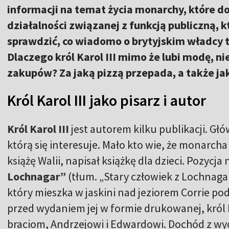
informacji na temat życia monarchy, które d
działalności związanej z funkcją publiczną, 
sprawdzić, co wiadomo o brytyjskim władcy 
Dlaczego król Karol III mimo że lubi modę, n
zakupów? Za jaką pizzą przepada, a także ja
Król Karol III jako pisarz i autor
Król Karol III
jest autorem kilku publikacji. Gł
którą się interesuje. Mało kto wie, że monarch
książę Walii, napisał książkę dla dzieci. Pozycja 
Lochnagar”
(tłum. „Stary człowiek z Lochnaga
który mieszka w jaskini nad jeziorem Corrie pod
przed wydaniem jej w formie drukowanej, król
braciom, Andrzejowi i Edwardowi. Dochód z wyd