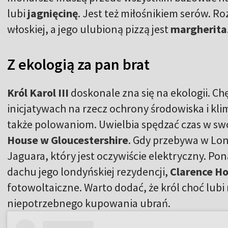
lubi
jagnięcinę
. Jest też miłośnikiem serów. 
włoskiej, a jego ulubioną pizzą jest
margherita
Z ekologią za pan brat
Król Karol III
doskonale zna się na ekologii. Chę
inicjatywach na rzecz ochrony środowiska i kli
także polowaniom. Uwielbia spędzać czas w swoj
House w Gloucestershire
. Gdy przebywa w Lon
Jaguara, który jest oczywiście elektryczny. Po
dachu jego londyńskiej rezydencji,
Clarence H
fotowoltaiczne. Warto dodać, że król choć lubi
niepotrzebnego kupowania ubrań.