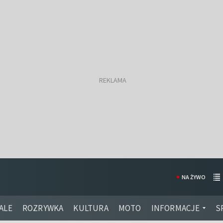
NA ŻYWO
ALE
ROZRYWKA
KULTURA
MOTO
INFORMACJE
S