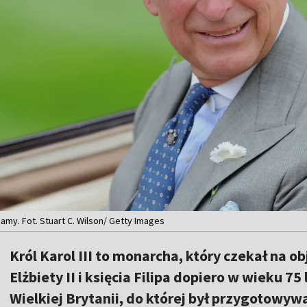
znamy. Fot. Stuart C. Wilson/ Getty Images
Król Karol III to monarcha, który czekał na ob
Elżbiety II i księcia Filipa dopiero w wieku 75
Wielkiej Brytanii, do której był przygotowy