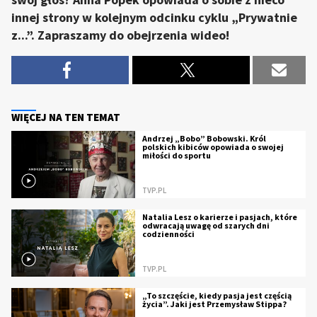
innej strony w kolejnym odcinku cyklu „Prywatnie
z...”. Zapraszamy do obejrzenia wideo!
WIĘCEJ NA TEN TEMAT
Andrzej „Bobo” Bobowski. Król
polskich kibiców opowiada o swojej
miłości do sportu
TVP.PL
Natalia Lesz o karierze i pasjach, które
odwracają uwagę od szarych dni
codzienności
TVP.PL
„To szczęście, kiedy pasja jest częścią
życia”. Jaki jest Przemysław Stippa?