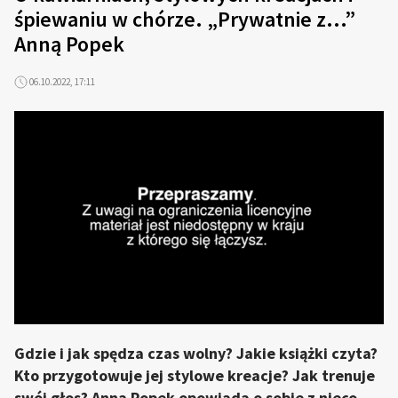
śpiewaniu w chórze. „Prywatnie z...”
Anną Popek
06.10.2022, 17:11
Gdzie i jak spędza czas wolny? Jakie książki czyta?
Kto przygotowuje jej stylowe kreacje? Jak trenuje
swój głos? Anna Popek opowiada o sobie z nieco