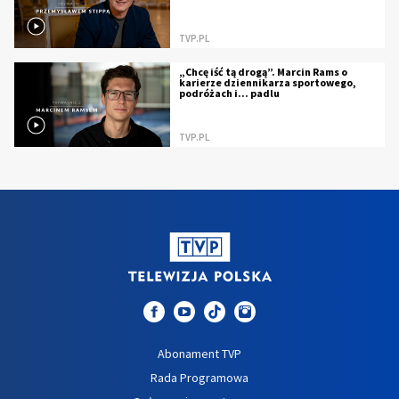
TVP.PL
„Chcę iść tą drogą”. Marcin Rams o
karierze dziennikarza sportowego,
podróżach i... padlu
TVP.PL
Abonament TVP
Rada Programowa