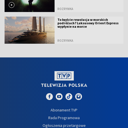
ROZRYWKA
To będzie rewolucja w morskich
podróżach? Luksusowy Orient Express
wypłynie na morze
ROZRYWKA
Abonament TVP
Rada Programowa
Ogłoszenia przetargowe