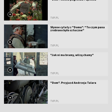
TVP.PL
Słynne cytaty z "Domu". "To czym pana
zrobiono było sztuczne"
TVP.PL
"Jak ni ma bramy, wlizą chamy"
TVP.PL
"Dom". Przyjazd Andrzeja Talara
TVP.PL