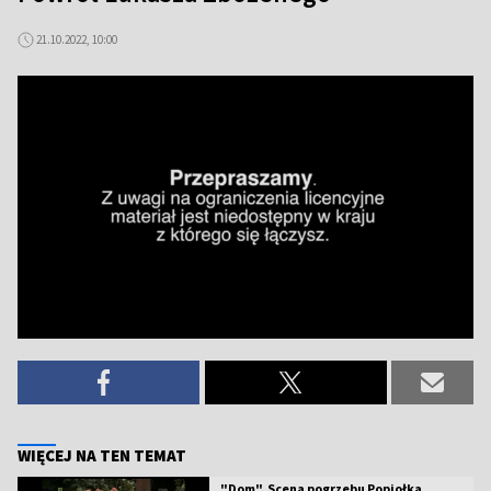
21.10.2022, 10:00
WIĘCEJ NA TEN TEMAT
"Dom". Scena pogrzebu Popiołka