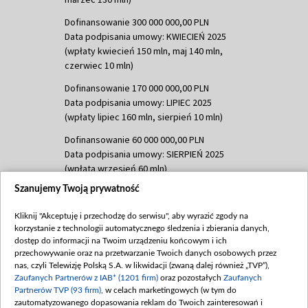
Dofinansowanie 300 000 000,00 PLN
Data podpisania umowy: KWIECIEŃ 2025
(wpłaty kwiecień 150 mln, maj 140 mln,
czerwiec 10 mln)
Dofinansowanie 170 000 000,00 PLN
Data podpisania umowy: LIPIEC 2025
(wpłaty lipiec 160 mln, sierpień 10 mln)
Dofinansowanie 60 000 000,00 PLN
Data podpisania umowy: SIERPIEŃ 2025
(wpłata wrzesień 60 mln)
Szanujemy Twoją prywatność
Dofinansowanie 635 783 051,21 PLN
Data podpisania umowy: WRZESIEŃ 2025
Kliknij "Akceptuję i przechodzę do serwisu", aby wyrazić zgody na
(wpłata wrzesień 100 mln, październik 350
korzystanie z technologii automatycznego śledzenia i zbierania danych,
mln, listopad 265 mln)
dostęp do informacji na Twoim urządzeniu końcowym i ich
przechowywanie oraz na przetwarzanie Twoich danych osobowych przez
Dofinansowanie 48 862 000,00 PLN
nas, czyli Telewizję Polską S.A. w likwidacji (zwaną dalej również „TVP”),
Data podpisania umowy: GRUDZIEŃ 2025
Zaufanych Partnerów z IAB* (1201 firm)
oraz pozostałych
Zaufanych
(wpłata grudzień 60,548 mln)
Partnerów TVP (93 firm)
, w celach marketingowych (w tym do
zautomatyzowanego dopasowania reklam do Twoich zainteresowań i