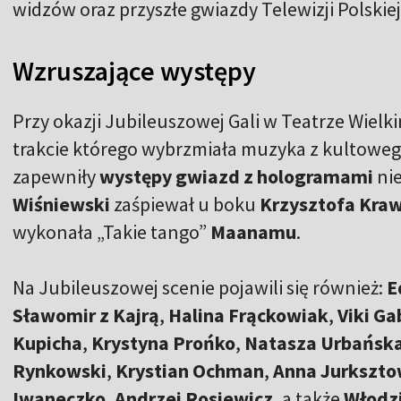
widzów oraz przyszłe gwiazdy Telewizji Polskiej
Wzruszające występy
Przy okazji Jubileuszowej Gali w Teatrze Wielk
trakcie którego wybrzmiała muzyka z kultoweg
zapewniły
występy gwiazd z hologramami
ni
Wiśniewski
zaśpiewał u boku
Krzysztofa Kra
wykonała „Takie tango”
Maanamu
.
Na Jubileuszowej scenie pojawili się również:
E
Sławomir z Kajrą
,
Halina Frąckowiak
,
Viki Ga
Kupicha
,
Krystyna Prońko
,
Natasza Urbańsk
Rynkowski
,
Krystian Ochman
,
Anna Jurkszto
Iwaneczko
,
Andrzej Rosiewicz
, a także
Włodz