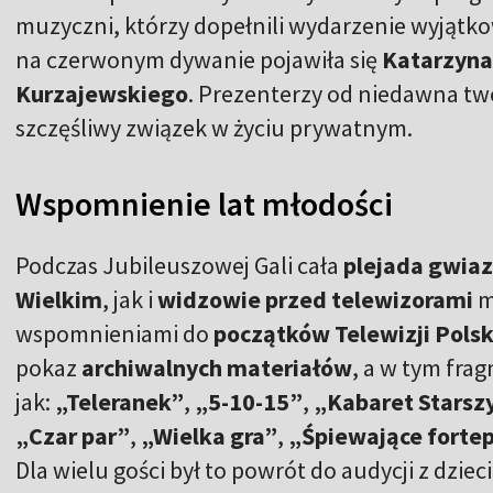
muzyczni, którzy dopełnili wydarzenie wyjąt
na czerwonym dywanie pojawiła się
Katarzyna
Kurzajewskiego
. Prezenterzy od niedawna two
szczęśliwy związek w życiu prywatnym.
Wspomnienie lat młodości
Podczas Jubileuszowej Gali cała
plejada gwia
Wielkim
, jak i
widzowie przed telewizorami
m
wspomnieniami do
początków Telewizji Polsk
pokaz
archiwalnych materiałów
, a w tym fr
jak:
„Teleranek”
,
„5-10-15”
,
„Kabaret Starsz
„Czar par”
,
„Wielka gra”
,
„Śpiewające forte
Dla wielu gości był to powrót do audycji z dziec