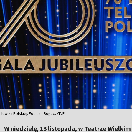
elewizji Polskiej. Fot. Jan Bogacz/TVP
W niedzielę, 13 listopada, w Teatrze Wielki