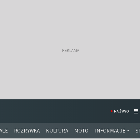
NA ŻYWO
ALE
ROZRYWKA
KULTURA
MOTO
INFORMACJE
S