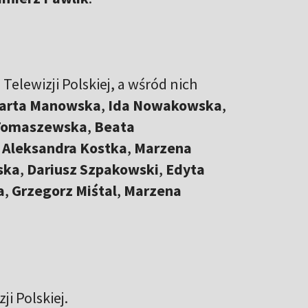
 Telewizji Polskiej, a wśród nich
arta Manowska
,
Ida Nowakowska
,
Tomaszewska
,
Beata
,
Aleksandra Kostka
,
Marzena
ska
,
Dariusz Szpakowski
,
Edyta
a
,
Grzegorz Miśtal
,
Marzena
ji Polskiej.