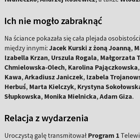
Ich nie mogło zabraknąć
Na ściance pokazała się cała plejada osobistości
między innymi:
Jacek Kurski z żoną Joanną
,
M
Izabella Krzan
,
Urszula Rogala
,
Małgorzata 
Chmielowska-Olech
,
Karolina Pajączkowska
Kawa
,
Arkadiusz Janiczek
,
Izabela Trojanow
Herbuś
,
Marta Kielczyk
,
Krystyna Sokołowsk
Słupkowska
,
Monika Mielnicka
,
Adam Giza
.
Relacja z wydarzenia
Uroczystą galę transmitował
Program 1
Telewiz