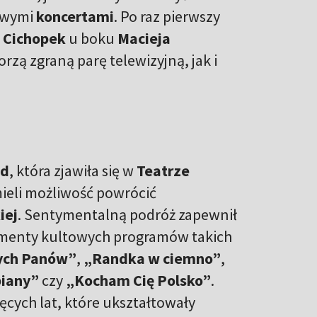
kowymi
koncertami
. Po raz pierwszy
 Cichopek
u boku
Macieja
rzą zgraną parę telewizyjną, jak i
zd
, która zjawiła się w
Teatrze
ieli możliwość powrócić
iej
. Sentymentalną podróż zapewnił
agmenty kultowych programów takich
ych Panów”
,
„Randka w ciemno”
,
piany”
czy
„Kocham Cię Polsko”
.
ięcych lat, które ukształtowały