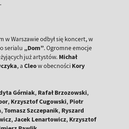
.
im w Warszawie odbył się koncert, w
o serialu
„Dom”
. Ogromne emocje
eżyjących już artystów.
Michał
wczyka
, a
Cleo
w obecności
Kory
dyta Górniak
,
Rafał Brzozowski
,
bor
,
Krzysztof Cugowski
,
Piotr
a
,
Tomasz Szczepanik
,
Ryszard
wicz
,
Jacek Lenartowicz
,
Krzysztof
imierz Pawlik
.