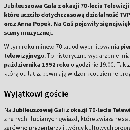
Jubileuszowa Gala z okazji 70-lecia Telewizj
które uczciło dotychczasową działalność T
oraz Anna Popek. Na Gali pojawiły się najwięk
sceny muzycznej.
W tym roku minęło 70 lat od wyemitowania
pie
telewizyjnego
. To historyczne wydarzenie mi
października 1952 roku
o godzinie 19:00. Tak 
którą od lat zapewniają widzom codzienne pr
Wyjątkowi goście
Na
Jubileuszowej Gali z okazji 70-lecia Telewi
znanych i lubianych gwiazd, które związane są ze
zarówno prezenterzy i twórcy kultowych program