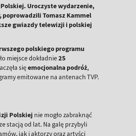
i Polskiej. Uroczyste wydarzenie,
VP, poprowadzili Tomasz Kammel
sze gwiazdy telewizji i polskiej
rwszego polskiego programu
ało miejsce dokładnie
25
zaczęła się
emocjonalna podróż
,
ogramy emitowane na antenach TVP.
zji Polskiej
nie mogło zabraknąć
 stacją od lat. Na galę przybyli
ów, jak i aktorzy oraz artyści