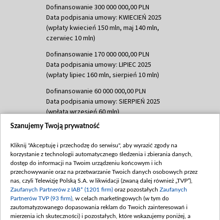
Dofinansowanie 300 000 000,00 PLN
Data podpisania umowy: KWIECIEŃ 2025
(wpłaty kwiecień 150 mln, maj 140 mln,
czerwiec 10 mln)
Dofinansowanie 170 000 000,00 PLN
Data podpisania umowy: LIPIEC 2025
(wpłaty lipiec 160 mln, sierpień 10 mln)
Dofinansowanie 60 000 000,00 PLN
Data podpisania umowy: SIERPIEŃ 2025
(wpłata wrzesień 60 mln)
Szanujemy Twoją prywatność
Dofinansowanie 635 783 051,21 PLN
Data podpisania umowy: WRZESIEŃ 2025
Kliknij "Akceptuję i przechodzę do serwisu", aby wyrazić zgody na
(wpłata wrzesień 100 mln, październik 350
korzystanie z technologii automatycznego śledzenia i zbierania danych,
mln, listopad 265 mln)
dostęp do informacji na Twoim urządzeniu końcowym i ich
przechowywanie oraz na przetwarzanie Twoich danych osobowych przez
Dofinansowanie 48 862 000,00 PLN
nas, czyli Telewizję Polską S.A. w likwidacji (zwaną dalej również „TVP”),
Data podpisania umowy: GRUDZIEŃ 2025
Zaufanych Partnerów z IAB* (1201 firm)
oraz pozostałych
Zaufanych
(wpłata grudzień 60,548 mln)
Partnerów TVP (93 firm)
, w celach marketingowych (w tym do
zautomatyzowanego dopasowania reklam do Twoich zainteresowań i
Dofinansowanie 900 000 000,00 PLN
mierzenia ich skuteczności) i pozostałych, które wskazujemy poniżej, a