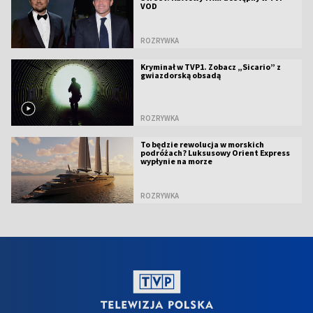
VOD
ROZRYWKA
Kryminał w TVP1. Zobacz „Sicario” z
gwiazdorską obsadą
ROZRYWKA
To będzie rewolucja w morskich
podróżach? Luksusowy Orient Express
wypłynie na morze
ROZRYWKA