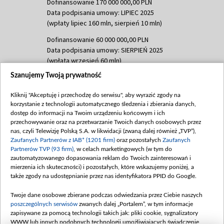
Dofinansowanie 170 000 000,00 PLN
Data podpisania umowy: LIPIEC 2025
(wpłaty lipiec 160 mln, sierpień 10 mln)
Dofinansowanie 60 000 000,00 PLN
Data podpisania umowy: SIERPIEŃ 2025
(wpłata wrzesień 60 mln)
Szanujemy Twoją prywatność
Dofinansowanie 635 783 051,21 PLN
Data podpisania umowy: WRZESIEŃ 2025
Kliknij "Akceptuję i przechodzę do serwisu", aby wyrazić zgody na
(wpłata wrzesień 100 mln, październik 350
korzystanie z technologii automatycznego śledzenia i zbierania danych,
mln, listopad 265 mln)
dostęp do informacji na Twoim urządzeniu końcowym i ich
przechowywanie oraz na przetwarzanie Twoich danych osobowych przez
Dofinansowanie 48 862 000,00 PLN
nas, czyli Telewizję Polską S.A. w likwidacji (zwaną dalej również „TVP”),
Data podpisania umowy: GRUDZIEŃ 2025
Zaufanych Partnerów z IAB* (1201 firm)
oraz pozostałych
Zaufanych
(wpłata grudzień 60,548 mln)
Partnerów TVP (93 firm)
, w celach marketingowych (w tym do
zautomatyzowanego dopasowania reklam do Twoich zainteresowań i
Dofinansowanie 900 000 000,00 PLN
mierzenia ich skuteczności) i pozostałych, które wskazujemy poniżej, a
Data podpisania umowy: LUTY 2026 (wpłata
także zgody na udostępnianie przez nas identyfikatora PPID do Google.
26 lutego 80 mln, 4 marca 370 mln,
8
kwiecień 180 mln, 7 maja 180 mln, 8
Twoje dane osobowe zbierane podczas odwiedzania przez Ciebie naszych
czerwca 90 mln)
poszczególnych serwisów
zwanych dalej „Portalem”, w tym informacje
zapisywane za pomocą technologii takich jak: pliki cookie, sygnalizatory
Dofinansowanie 250 000 000,00 PLN
WWW lub innych podobnych technologii umożliwiających świadczenie