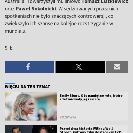
Australia. Towarzyszyli mu liniowi:
Tomasz Listkiewicz
oraz
Paweł Sokolnicki
. W sędziowanych przez nich
spotkaniach nie było znaczących kontrowersji, co
zwiększyło ich szansę na kolejne rozstrzyganie w
mundialu.
S. Ł.
WIĘCEJ NA TEN TEMAT
Emily Blunt. Oto pamiętne role, które
zdefiniowały jej karierę
ROZRYWKA
Prawdziwa historia Wilka z Wall
Street. Kultowy film dostępny w TVP