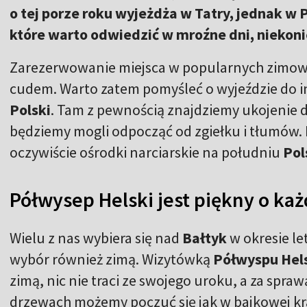
o tej porze roku wyjeżdża w Tatry, jednak w P
które warto odwiedzić w mroźne dni, niekonie
Zarezerwowanie miejsca w popularnych zimowy
cudem. Warto zatem pomyśleć o wyjeździe do 
Polski
. Tam z pewnością znajdziemy ukojenie
będziemy mogli odpocząć od zgiełku i tłumów. 
oczywiście ośrodki narciarskie na południu
Pol
Półwysep Helski jest piękny o każ
Wielu z nas wybiera się nad
Bałtyk
w okresie l
wybór również zimą. Wizytówką
Półwyspu Hel
zimą, nic nie traci ze swojego uroku, a za spraw
drzewach możemy poczuć się jak w bajkowej kra