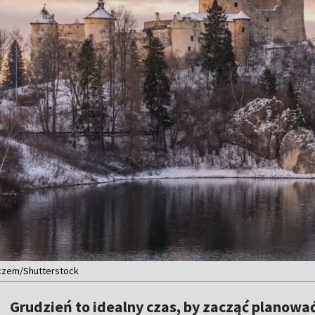
zczem/Shutterstock
Grudzień to idealny czas, by zacząć planow