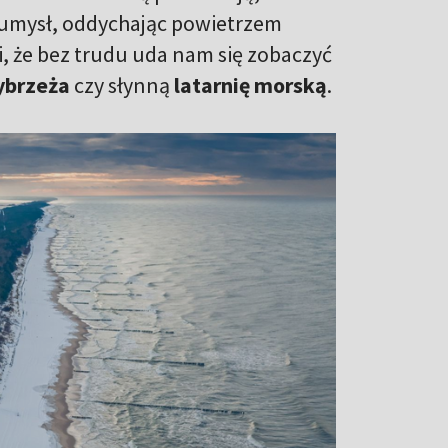
umysł, oddychając powietrzem
, że bez trudu uda nam się zobaczyć
ybrzeża
czy słynną
latarnię morską
.