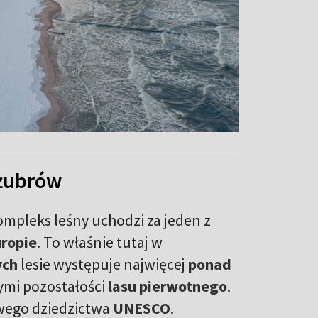
 żubrów
mpleks leśny uchodzi za jeden z
ropie
. To właśnie tutaj w
ych
lesie występuje najwięcej
ponad
nymi pozostałości
lasu pierwotnego
.
owego dziedzictwa
UNESCO
.