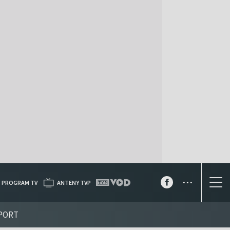
...
PROGRAM TV
ANTENY TVP
PORT