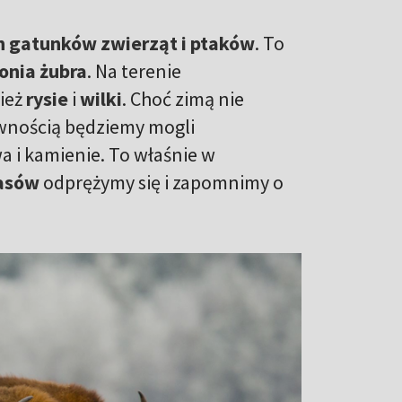
 gatunków zwierząt i ptaków
. To
onia żubra
. Na terenie
ież
rysie
i
wilki
. Choć zimą nie
ewnością będziemy mogli
a i kamienie. To właśnie w
lasów
odprężymy się i zapomnimy o