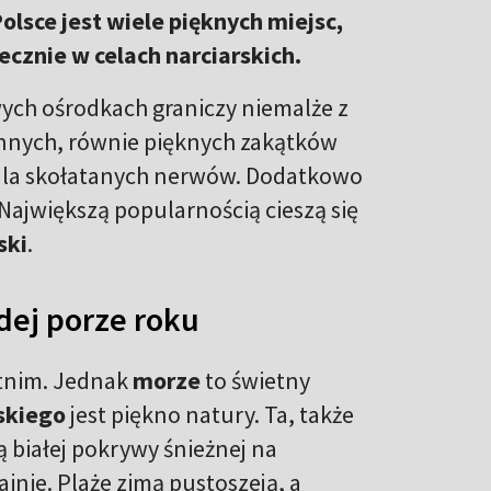
olsce jest wiele pięknych miejsc,
cznie w celach narciarskich.
ch ośrodkach graniczy niemalże z
innych, równie pięknych zakątków
 dla skołatanych nerwów. Dodatkowo
Największą popularnością cieszą się
ski
.
dej porze roku
etnim. Jednak
morze
to świetny
skiego
jest piękno natury. Ta, także
ą białej pokrywy śnieżnej na
inie. Plaże zimą pustoszeją, a