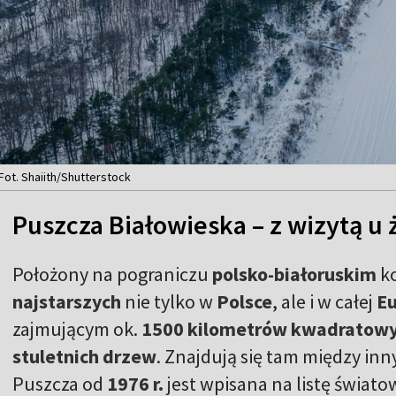
Fot. Shaiith/Shutterstock
Puszcza Białowieska – z wizytą u
Położony na pograniczu
polsko-białoruskim
ko
najstarszych
nie tylko w
Polsce
, ale i w całej
Eu
zajmującym ok.
1500 kilometrów kwadratow
stuletnich drzew
. Znajdują się tam między in
Puszcza od
1976 r.
jest wpisana na listę świat